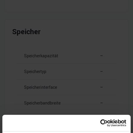
Speicher
Speicherkapazität
–
Speichertyp
–
Speicherinterface
–
Speicherbandbreite
–