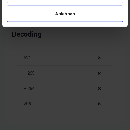
welche bis auf einige Meter genau sein können
Ihr Gerät durch aktives Scannen nach bestimmten
Ablehnen
Merkmalen (Fingerprinting) identifizieren
Erfahren Sie mehr darüber, wie Ihre persönlichen Daten
Decoding
verarbeitet werden, und legen Sie Ihre Präferenzen im
Abschnitt Einzelheiten
fest.
Wir verwenden Cookies, um Inhalte und Anzeigen zu
AV1
❌
personalisieren, Funktionen für soziale Medien anbieten
zu können und die Zugriffe auf unsere Website zu
H.265
❌
analysieren. Außerdem geben wir Informationen zu Ihrer
Verwendung unserer Website an unsere Partner für
H.264
❌
soziale Medien, Werbung und Analysen weiter. Unsere
Partner führen diese Informationen möglicherweise mit
weiteren Daten zusammen, die Sie ihnen bereitgestellt
VP8
❌
haben oder die sie im Rahmen Ihrer Nutzung der Dienste
gesammelt haben.