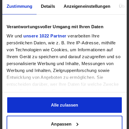
Zustimmung
Details
Anzeigeneinstellungen
Über
Videoanschlüsse
Verantwortungsvoller Umgang mit Ihren Daten
HDMI
–
Wir und
unsere 1022 Partner
verarbeiten Ihre
persönlichen Daten, wie z. B. Ihre IP-Adresse, mithilfe
DisplayPort
–
von Technologien wie Cookies, um Informationen auf
Ihrem Gerät zu speichern und darauf zuzugreifen und so
personalisierte Werbung und Inhalte, Messungen von
Werbung und Inhalten, Zielgruppenforschung sowie
Entwicklung von Angeboten zu ermöglichen. Sie
Encoding
entscheiden darüber, wer Ihre Daten für welche Zwecke
nutzt. Sie können Ihre Einwilligung jederzeit über die
Cookie-Erklärung oder durch Klicken auf das Privacy
Trigger Symbol ändern oder widerrufen
Alle zulassen
H.265
❌
Wenn Sie es erlauben, würden wir auch gerne:
Anpassen
H.264
❌
Informationen über Ihre geografische Lage erfassen,