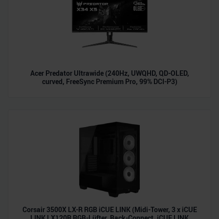
personalisieren, Funktionen für soziale Medien anbieten
zu können und die Zugriffe auf unsere Website zu
analysieren. Außerdem geben wir Informationen zu Ihrer
Verwendung unserer Website an unsere Partner für
soziale Medien, Werbung und Analysen weiter. Unsere
Partner führen diese Informationen möglicherweise mit
Acer Predator Ultrawide (240Hz, UWQHD, QD-OLED,
weiteren Daten zusammen, die Sie ihnen bereitgestellt
curved, FreeSync Premium Pro, 99% DCI-P3)
haben oder die sie im Rahmen Ihrer Nutzung der Dienste
gesammelt haben.
Corsair 3500X LX-R RGB iCUE LINK (Midi-Tower, 3 x iCUE
LINK LX120R RGB-Lüfter, Back-Connect, iCUE LINK