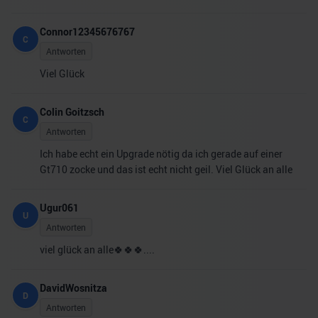
Connor12345676767
C
Antworten
Viel Glück
Colin Goitzsch
C
Antworten
Ich habe echt ein Upgrade nötig da ich gerade auf einer
Gt710 zocke und das ist echt nicht geil. Viel Glück an alle
Ugur061
U
Antworten
viel glück an alle🍀🍀🍀....
DavidWosnitza
D
Antworten