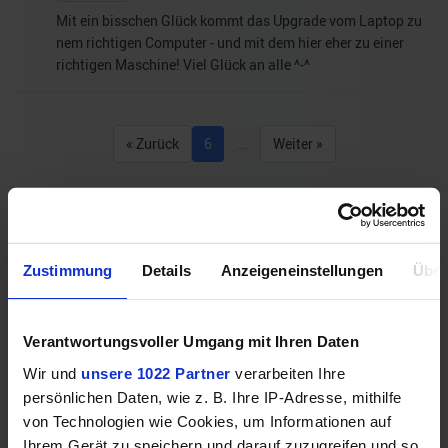
Mit ein bisschen Glück kommt das Upgrade vom Laptop zu
nem richtigen Computer - und mit dem hier eher zu einer
richtigen Maschine! Viel Glück an alle ^-^
« Zurück
6
...
Weiter »
Könnte dich auch interessieren
Zustimmung
Details
Anzeigeneinstellungen
Über
Verantwortungsvoller Umgang mit Ihren Daten
Wir und
unsere 1022 Partner
verarbeiten Ihre
persönlichen Daten, wie z. B. Ihre IP-Adresse, mithilfe
von Technologien wie Cookies, um Informationen auf
Ihrem Gerät zu speichern und darauf zuzugreifen und so