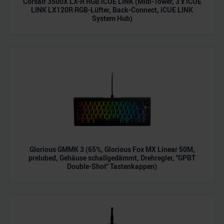
Corsair 3500X LX-R RGB iCUE LINK (Midi-Tower, 3 x iCUE
LINK LX120R RGB-Lüfter, Back-Connect, iCUE LINK
System Hub)
Glorious GMMK 3 (65%, Glorious Fox MX Linear 50M,
prelubed, Gehäuse schallgedämmt, Drehregler, "GPBT
Double-Shot" Tastenkappen)