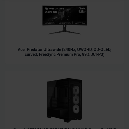
personalisieren, Funktionen für soziale Medien anbieten
zu können und die Zugriffe auf unsere Website zu
analysieren. Außerdem geben wir Informationen zu Ihrer
Verwendung unserer Website an unsere Partner für
soziale Medien, Werbung und Analysen weiter. Unsere
Partner führen diese Informationen möglicherweise mit
weiteren Daten zusammen, die Sie ihnen bereitgestellt
Acer Predator Ultrawide (240Hz, UWQHD, QD-OLED,
curved, FreeSync Premium Pro, 99% DCI-P3)
haben oder die sie im Rahmen Ihrer Nutzung der Dienste
gesammelt haben.