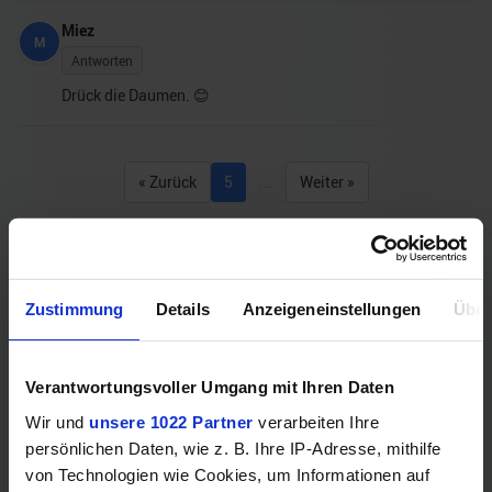
Miez
M
Antworten
Drück die Daumen. 😊
« Zurück
5
...
Weiter »
Könnte dich auch interessieren
Zustimmung
Details
Anzeigeneinstellungen
Über
Verantwortungsvoller Umgang mit Ihren Daten
Wir und
unsere 1022 Partner
verarbeiten Ihre
persönlichen Daten, wie z. B. Ihre IP-Adresse, mithilfe
von Technologien wie Cookies, um Informationen auf