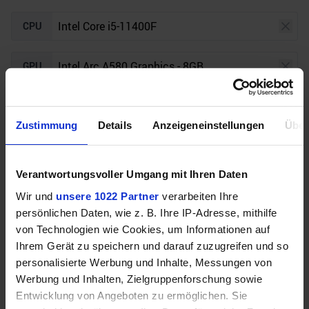
CPU
GPU
Auflösung
Raytracing
Zustimmung
Details
Anzeigeneinstellungen
Über
Unser Bottleneck Rechner befindet sich aktuell in
Verantwortungsvoller Umgang mit Ihren Daten
der Beta-Phase! Bugs und Fehler gerne bei uns auf
dem
Discord
melden. Vielen Dank!
Wir und
unsere 1022 Partner
verarbeiten Ihre
persönlichen Daten, wie z. B. Ihre IP-Adresse, mithilfe
von Technologien wie Cookies, um Informationen auf
Ihrem Gerät zu speichern und darauf zuzugreifen und so
personalisierte Werbung und Inhalte, Messungen von
Werbung und Inhalten, Zielgruppenforschung sowie
Entwicklung von Angeboten zu ermöglichen. Sie