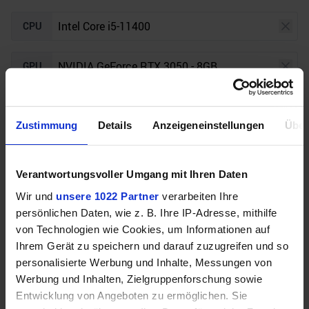
CPU
GPU
Auflösung
Raytracing
Zustimmung
Details
Anzeigeneinstellungen
Über
Unser Bottleneck Rechner befindet sich aktuell in
Verantwortungsvoller Umgang mit Ihren Daten
der Beta-Phase! Bugs und Fehler gerne bei uns auf
dem
Discord
melden. Vielen Dank!
Wir und
unsere 1022 Partner
verarbeiten Ihre
persönlichen Daten, wie z. B. Ihre IP-Adresse, mithilfe
von Technologien wie Cookies, um Informationen auf
Ihrem Gerät zu speichern und darauf zuzugreifen und so
personalisierte Werbung und Inhalte, Messungen von
Werbung und Inhalten, Zielgruppenforschung sowie
Entwicklung von Angeboten zu ermöglichen. Sie