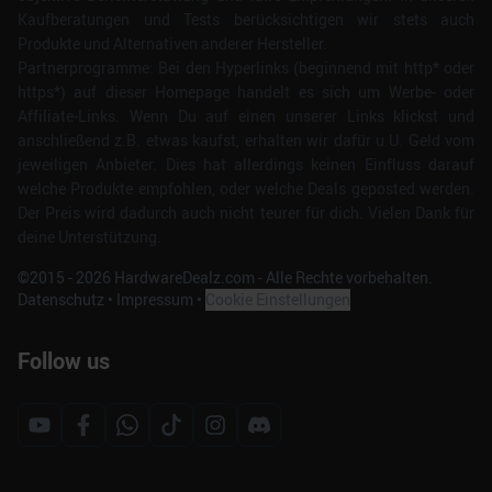
zu können und die Zugriffe auf unsere Website zu
Kaufberatungen und Tests berücksichtigen wir stets auch
analysieren. Außerdem geben wir Informationen zu Ihrer
Produkte und Alternativen anderer Hersteller.
Verwendung unserer Website an unsere Partner für
Partnerprogramme: Bei den Hyperlinks (beginnend mit http* oder
soziale Medien, Werbung und Analysen weiter. Unsere
https*) auf dieser Homepage handelt es sich um Werbe- oder
Partner führen diese Informationen möglicherweise mit
Affiliate-Links. Wenn Du auf einen unserer Links klickst und
anschließend z.B. etwas kaufst, erhalten wir dafür u.U. Geld vom
weiteren Daten zusammen, die Sie ihnen bereitgestellt
jeweiligen Anbieter. Dies hat allerdings keinen Einfluss darauf
haben oder die sie im Rahmen Ihrer Nutzung der Dienste
welche Produkte empfohlen, oder welche Deals geposted werden.
gesammelt haben.
Der Preis wird dadurch auch nicht teurer für dich. Vielen Dank für
deine Unterstützung.
©2015 -
2026
HardwareDealz.com - Alle Rechte vorbehalten.
Datenschutz
•
Impressum
•
Cookie Einstellungen
Follow us