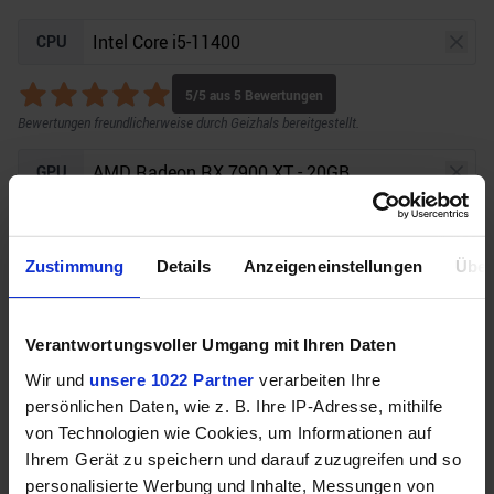
CPU
5
/5 aus
5
Bewertungen
Bewertungen freundlicherweise durch Geizhals bereitgestellt.
GPU
4.4
/5 aus
5
Bewertungen
Bewertungen freundlicherweise durch Geizhals bereitgestellt.
Zustimmung
Details
Anzeigeneinstellungen
Über
Auflösung
Raytracing
Verantwortungsvoller Umgang mit Ihren Daten
Wir und
unsere 1022 Partner
verarbeiten Ihre
Unser Bottleneck Rechner befindet sich aktuell in
persönlichen Daten, wie z. B. Ihre IP-Adresse, mithilfe
der Beta-Phase! Bugs und Fehler gerne bei uns auf
von Technologien wie Cookies, um Informationen auf
dem
Discord
melden. Vielen Dank!
Ihrem Gerät zu speichern und darauf zuzugreifen und so
personalisierte Werbung und Inhalte, Messungen von