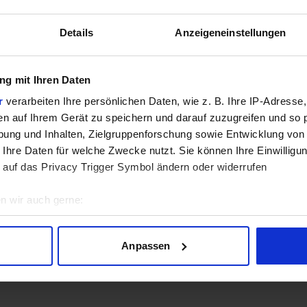
Details
Anzeigeneinstellungen
GPU
g mit Ihren Daten
r
verarbeiten Ihre persönlichen Daten, wie z. B. Ihre IP-Adresse,
sich aktuell in der Beta-Phase! Bugs und Fehler gerne bei uns 
en auf Ihrem Gerät zu speichern und darauf zuzugreifen und so 
ung und Inhalten, Zielgruppenforschung sowie Entwicklung von
 Ihre Daten für welche Zwecke nutzt. Sie können Ihre Einwilligun
 auf das Privacy Trigger Symbol ändern oder widerrufen
n wir auch gerne:
geografische Lage erfassen, welche bis auf einige Meter genau 
Scannen nach bestimmten Merkmalen (Fingerprinting) identifizie
Lade Daten...
Anpassen
ie Ihre persönlichen Daten verarbeitet werden, und legen Sie I
nhalte und Anzeigen zu personalisieren, Funktionen für soziale