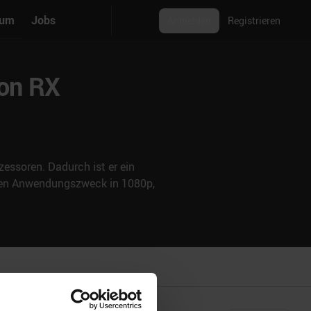
rum
Jobs
Anmelden
Registrieren
eon RX
essoren. Dadurch ist er ein
nden Anwendungszweck in 1080p,