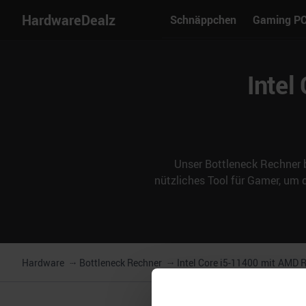
HardwareDealz
Schnäppchen
Gaming P
Intel
Unser Bottleneck Rechner b
nützliches Tool für Gamer, um
Hardware
Bottleneck Rechner
Intel Core i5-11400
mit
AMD R