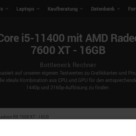
Cs
Laptops
Kaufberatung
Datenbank
Fo
 Core i5-11400 mit AMD Rad
7600 XT - 16GB
Bottleneck Rechner
asiert auf unseren eigenen Testwerten zu Grafikkarten und Proz
 die ideale Kombination aus CPU und GPU für den entspreche
1440p und 2160p-Auflösung zu finden.
adeon RX 7600 XT - 16GB