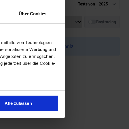
Tests von
Über Cookies
Auflösung
Raytracing
 mithilfe von Technologien
auf dem
Discord
melden. Vielen Dank!
personalisierte Werbung und
 Angeboten zu ermöglichen.
g jederzeit über die Cookie-
sein können
ren
Alle zulassen
hre Präferenzen im
Abschnitt
 Medien anbieten zu können