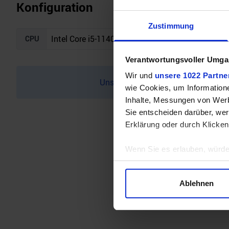
Konfiguration
Zustimmung
CPU
Verantwortungsvoller Umgan
Wir und
unsere 1022 Partne
Unser Bottleneck Rechner befindet 
wie Cookies, um Information
Inhalte, Messungen von Werb
Sie entscheiden darüber, wer
Erklärung oder durch Klicken
Wenn Sie es erlauben, würde
Informationen über Ihre 
Ihr Gerät durch aktives 
Ablehnen
Erfahren Sie mehr darüber, w
Einzelheiten
fest.
Wir verwenden Cookies, um I