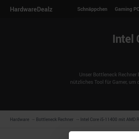
HardwareDealz
Schnäppchen
Gaming P
Intel
Unser Bottleneck Rechner b
nützliches Tool für Gamer, um
Hardware
Bottleneck Rechner
Intel Core i5-11400
mit
AMD R