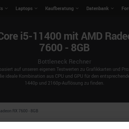
Cs
Laptops
Kaufberatung
Datenbank
Fo
 Core i5-11400 mit AMD Rad
7600 - 8GB
Bottleneck Rechner
asiert auf unseren eigenen Testwerten zu Grafikkarten und Proz
 die ideale Kombination aus CPU und GPU für den entspreche
1440p und 2160p-Auflösung zu finden.
adeon RX 7600 - 8GB