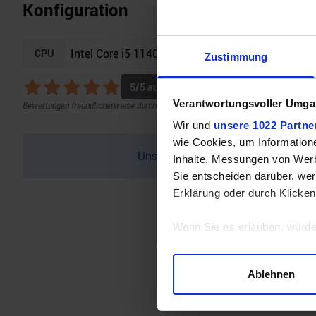
Konfiguration
CPU
Zustimmung
5
/5 aus
5
Bewertungen
Verantwortungsvoller Umgan
Bewertungen freundlicherweise durch Geizhals bereitgestellt.
Wir und
unsere 1022 Partne
wie Cookies, um Information
Unser Bottleneck Rechner befindet 
Inhalte, Messungen von Werb
Sie entscheiden darüber, wer
Erklärung oder durch Klicken
Wenn Sie es erlauben, würde
Informationen über Ihre 
Ihr Gerät durch aktives 
Ablehnen
Erfahren Sie mehr darüber, w
Einzelheiten
fest.