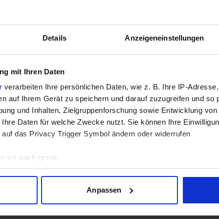
GPU
Details
Anzeigeneinstellungen
5
/5 aus
2
Bewertungen
g mit Ihren Daten
Bewertungen freundlicherweise durch Geizhals bereitgestellt.
r
verarbeiten Ihre persönlichen Daten, wie z. B. Ihre IP-Adresse,
en auf Ihrem Gerät zu speichern und darauf zuzugreifen und so 
sich aktuell in der Beta-Phase! Bugs und Fehler gerne bei uns 
ung und Inhalten, Zielgruppenforschung sowie Entwicklung von
 Ihre Daten für welche Zwecke nutzt. Sie können Ihre Einwilligun
 auf das Privacy Trigger Symbol ändern oder widerrufen
n wir auch gerne:
geografische Lage erfassen, welche bis auf einige Meter genau 
Scannen nach bestimmten Merkmalen (Fingerprinting) identifizie
Anpassen
ie Ihre persönlichen Daten verarbeitet werden, und legen Sie I
Lade Daten...