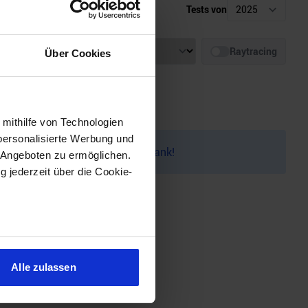
Tests von
Auflösung
Raytracing
Über Cookies
 mithilfe von Technologien
personalisierte Werbung und
auf dem
Discord
melden. Vielen Dank!
 Angeboten zu ermöglichen.
g jederzeit über die Cookie-
sein können
ren
Alle zulassen
hre Präferenzen im
Abschnitt