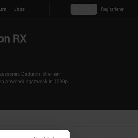
rum
Jobs
Anmelden
Registrieren
eon RX
essoren. Dadurch ist er ein
nden Anwendungszweck in 1080p,