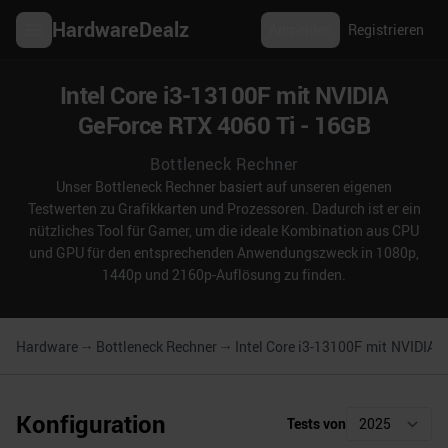
HardwareDealz
Anmelden
Registrieren
Intel Core i3-13100F mit NVIDIA
GeForce RTX 4060 Ti - 16GB
Bottleneck Rechner
Unser Bottleneck Rechner basiert auf unseren eigenen
Testwerten zu Grafikkarten und Prozessoren. Dadurch ist er ein
nützliches Tool für Gamer, um die ideale Kombination aus CPU
und GPU für den entsprechenden Anwendungszweck in 1080p,
1440p und 2160p-Auflösung zu finden.
Hardware
Bottleneck Rechner
Intel Core i3-13100F
mit
NVIDIA G
Konfiguration
Tests von