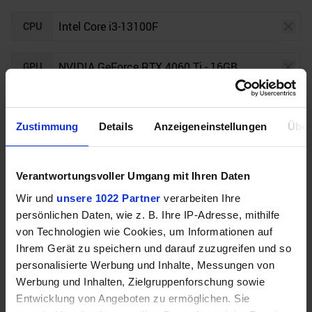
CPU
GPU
Auflösung
Raytracing
Zustimmung
Details
Anzeigeneinstellungen
Über
Unser Bottleneck Rechner befindet sich aktuell in
Verantwortungsvoller Umgang mit Ihren Daten
der Beta-Phase! Bugs und Fehler gerne bei uns auf
dem
Discord
melden. Vielen Dank!
Wir und
unsere 1022 Partner
verarbeiten Ihre
persönlichen Daten, wie z. B. Ihre IP-Adresse, mithilfe
von Technologien wie Cookies, um Informationen auf
Ihrem Gerät zu speichern und darauf zuzugreifen und so
personalisierte Werbung und Inhalte, Messungen von
Werbung und Inhalten, Zielgruppenforschung sowie
Entwicklung von Angeboten zu ermöglichen. Sie