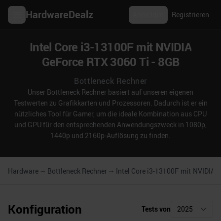
HardwareDealz
Anmelden
Registrieren
Intel Core i3-13100F mit NVIDIA
GeForce RTX 3060 Ti - 8GB
Bottleneck Rechner
Unser Bottleneck Rechner basiert auf unseren eigenen
Testwerten zu Grafikkarten und Prozessoren. Dadurch ist er ein
nützliches Tool für Gamer, um die ideale Kombination aus CPU
und GPU für den entsprechenden Anwendungszweck in 1080p,
1440p und 2160p-Auflösung zu finden.
Hardware
Bottleneck Rechner
Intel Core i3-13100F
mit
NVIDIA G
Konfiguration
Tests von