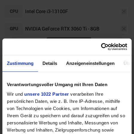
CPU
GPU
5
/5 aus
5
Bewertungen
Bewertungen freundlicherweise durch Geizhals bereitgestellt.
Auflösung
Raytracing
Zustimmung
Details
Anzeigeneinstellungen
Über
Verantwortungsvoller Umgang mit Ihren Daten
Unser Bottleneck Rechner befindet sich aktuell in
Wir und
unsere 1022 Partner
verarbeiten Ihre
der Beta-Phase! Bugs und Fehler gerne bei uns auf
persönlichen Daten, wie z. B. Ihre IP-Adresse, mithilfe
dem
Discord
melden. Vielen Dank!
von Technologien wie Cookies, um Informationen auf
Ihrem Gerät zu speichern und darauf zuzugreifen und so
personalisierte Werbung und Inhalte, Messungen von
Werbung und Inhalten, Zielgruppenforschung sowie