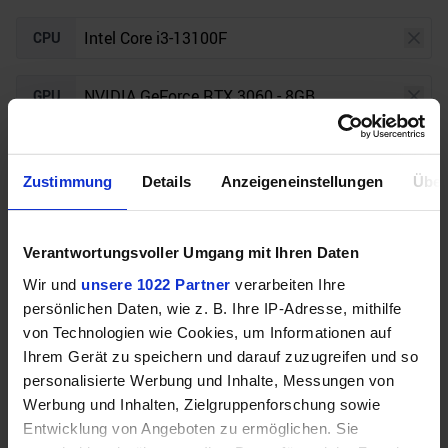
CPU
GPU
Auflösung
Raytracing
Zustimmung
Details
Anzeigeneinstellungen
Über
Unser Bottleneck Rechner befindet sich aktuell in
Verantwortungsvoller Umgang mit Ihren Daten
der Beta-Phase! Bugs und Fehler gerne bei uns auf
dem
Discord
melden. Vielen Dank!
Wir und
unsere 1022 Partner
verarbeiten Ihre
persönlichen Daten, wie z. B. Ihre IP-Adresse, mithilfe
von Technologien wie Cookies, um Informationen auf
Ihrem Gerät zu speichern und darauf zuzugreifen und so
personalisierte Werbung und Inhalte, Messungen von
Werbung und Inhalten, Zielgruppenforschung sowie
Entwicklung von Angeboten zu ermöglichen. Sie