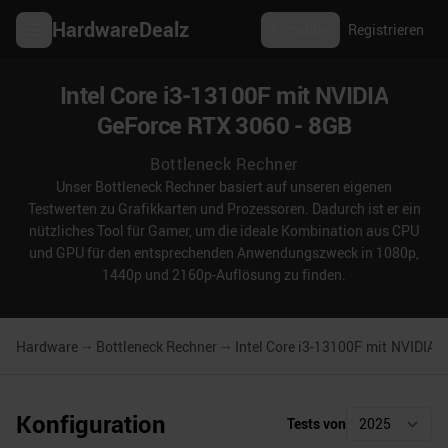
HardwareDealz
Anmelden
Registrieren
Intel Core i3-13100F mit NVIDIA
GeForce RTX 3060 - 8GB
Bottleneck Rechner
Unser Bottleneck Rechner basiert auf unseren eigenen
Testwerten zu Grafikkarten und Prozessoren. Dadurch ist er ein
nützliches Tool für Gamer, um die ideale Kombination aus CPU
und GPU für den entsprechenden Anwendungszweck in 1080p,
1440p und 2160p-Auflösung zu finden.
Hardware
Bottleneck Rechner
Intel Core i3-13100F
mit
NVIDIA G
Konfiguration
Tests von