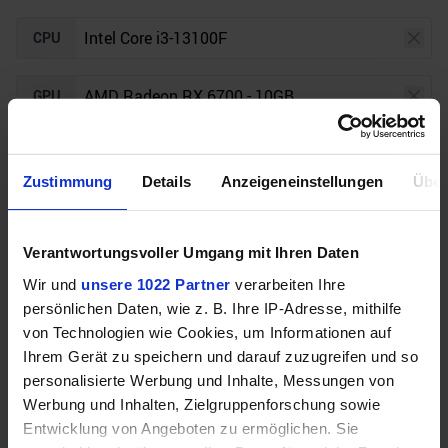
CPU
GPU
Auflösung
Raytracing
Zustimmung
Details
Anzeigeneinstellungen
Über
Unser Bottleneck Rechner befindet sich aktuell in
Verantwortungsvoller Umgang mit Ihren Daten
der Beta-Phase! Bugs und Fehler gerne bei uns auf
dem
Discord
melden. Vielen Dank!
Wir und
unsere 1022 Partner
verarbeiten Ihre
persönlichen Daten, wie z. B. Ihre IP-Adresse, mithilfe
von Technologien wie Cookies, um Informationen auf
Ihrem Gerät zu speichern und darauf zuzugreifen und so
personalisierte Werbung und Inhalte, Messungen von
Werbung und Inhalten, Zielgruppenforschung sowie
Entwicklung von Angeboten zu ermöglichen. Sie