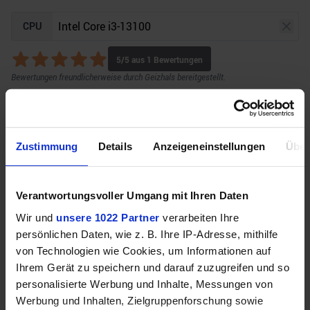
CPU
5
/5 aus
1
Bewertungen
Bewertungen freundlicherweise durch Geizhals bereitgestellt.
GPU
Auflösung
Raytracing
Zustimmung
Details
Anzeigeneinstellungen
Über
Verantwortungsvoller Umgang mit Ihren Daten
Unser Bottleneck Rechner befindet sich aktuell in
Wir und
unsere 1022 Partner
verarbeiten Ihre
der Beta-Phase! Bugs und Fehler gerne bei uns auf
persönlichen Daten, wie z. B. Ihre IP-Adresse, mithilfe
dem
Discord
melden. Vielen Dank!
von Technologien wie Cookies, um Informationen auf
Ihrem Gerät zu speichern und darauf zuzugreifen und so
personalisierte Werbung und Inhalte, Messungen von
Werbung und Inhalten, Zielgruppenforschung sowie