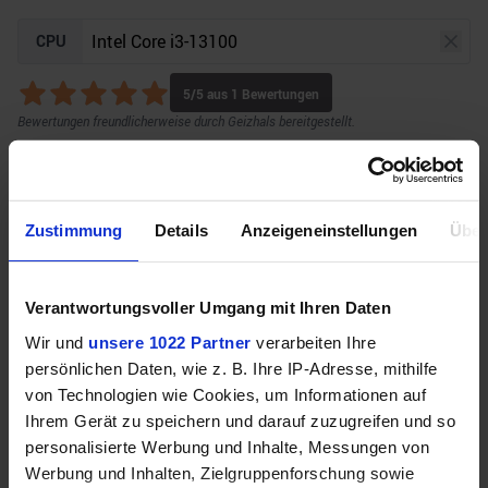
CPU
5
/5 aus
1
Bewertungen
Bewertungen freundlicherweise durch Geizhals bereitgestellt.
GPU
Auflösung
Raytracing
Zustimmung
Details
Anzeigeneinstellungen
Über
Verantwortungsvoller Umgang mit Ihren Daten
Unser Bottleneck Rechner befindet sich aktuell in
Wir und
unsere 1022 Partner
verarbeiten Ihre
der Beta-Phase! Bugs und Fehler gerne bei uns auf
persönlichen Daten, wie z. B. Ihre IP-Adresse, mithilfe
dem
Discord
melden. Vielen Dank!
von Technologien wie Cookies, um Informationen auf
Ihrem Gerät zu speichern und darauf zuzugreifen und so
personalisierte Werbung und Inhalte, Messungen von
Werbung und Inhalten, Zielgruppenforschung sowie