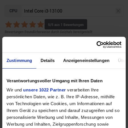
CPU
5
/5 aus
1
Bewertungen
Bewertungen freundlicherweise durch Geizhals bereitgestellt.
GPU
Auflösung
Raytracing
Zustimmung
Details
Anzeigeneinstellungen
Über
Verantwortungsvoller Umgang mit Ihren Daten
Unser Bottleneck Rechner befindet sich aktuell in
Wir und
unsere 1022 Partner
verarbeiten Ihre
der Beta-Phase! Bugs und Fehler gerne bei uns auf
persönlichen Daten, wie z. B. Ihre IP-Adresse, mithilfe
dem
Discord
melden. Vielen Dank!
von Technologien wie Cookies, um Informationen auf
Ihrem Gerät zu speichern und darauf zuzugreifen und so
personalisierte Werbung und Inhalte, Messungen von
Werbung und Inhalten, Zielgruppenforschung sowie