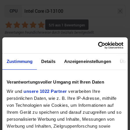
CPU
5
/5 aus
1
Bewertungen
Bewertungen freundlicherweise durch Geizhals bereitgestellt.
GPU
Auflösung
Raytracing
Zustimmung
Details
Anzeigeneinstellungen
Über
Verantwortungsvoller Umgang mit Ihren Daten
Unser Bottleneck Rechner befindet sich aktuell in
Wir und
unsere 1022 Partner
verarbeiten Ihre
der Beta-Phase! Bugs und Fehler gerne bei uns auf
persönlichen Daten, wie z. B. Ihre IP-Adresse, mithilfe
dem
Discord
melden. Vielen Dank!
von Technologien wie Cookies, um Informationen auf
Ihrem Gerät zu speichern und darauf zuzugreifen und so
personalisierte Werbung und Inhalte, Messungen von
Werbung und Inhalten, Zielgruppenforschung sowie