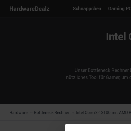
HardwareDealz
Schnäppchen
Gaming P
Intel
Unser Bottleneck Rechner b
nützliches Tool für Gamer, um
Hardware
Bottleneck Rechner
Intel Core i3-13100
mit
AMD R