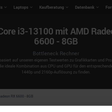
Cs
Laptops
Kaufberatung
Datenbank
Fo
 Core i3-13100 mit AMD Rad
6600 - 8GB
Bottleneck Rechner
asiert auf unseren eigenen Testwerten zu Grafikkarten und Proz
 die ideale Kombination aus CPU und GPU für den entspreche
1440p und 2160p-Auflösung zu finden.
adeon RX 6600 - 8GB