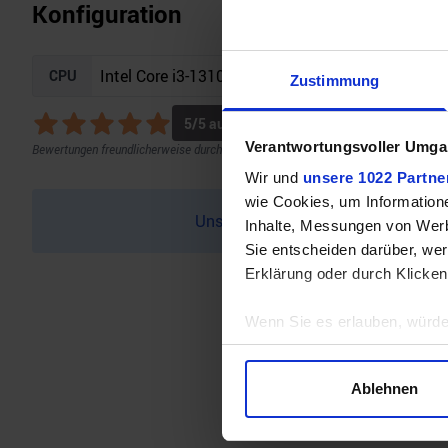
Konfiguration
CPU
Zustimmung
5
/5 aus
1
Bewertungen
Verantwortungsvoller Umgan
Bewertungen freundlicherweise durch Geizhals bereitgestellt.
Wir und
unsere 1022 Partne
wie Cookies, um Information
Unser Bottleneck Rechner befindet 
Inhalte, Messungen von Werb
Sie entscheiden darüber, wer
Erklärung oder durch Klicken
Wenn Sie es erlauben, würde
Informationen über Ihre 
Ihr Gerät durch aktives 
Ablehnen
Erfahren Sie mehr darüber, w
Einzelheiten
fest.