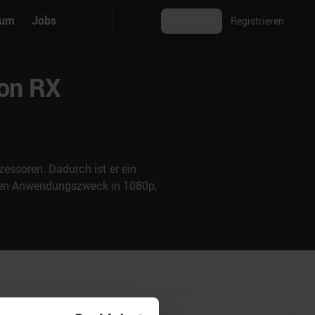
rum
Jobs
Anmelden
Registrieren
eon RX
essoren. Dadurch ist er ein
nden Anwendungszweck in 1080p,