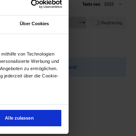
Tests von
Auflösung
Raytracing
Über Cookies
 mithilfe von Technologien
personalisierte Werbung und
auf dem
Discord
melden. Vielen Dank!
 Angeboten zu ermöglichen.
g jederzeit über die Cookie-
sein können
ren
Alle zulassen
hre Präferenzen im
Abschnitt