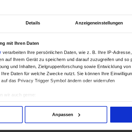
GPU
Details
Anzeigeneinstellungen
g mit Ihren Daten
r
verarbeiten Ihre persönlichen Daten, wie z. B. Ihre IP-Adresse,
en auf Ihrem Gerät zu speichern und darauf zuzugreifen und so 
sich aktuell in der Beta-Phase! Bugs und Fehler gerne bei uns 
ung und Inhalten, Zielgruppenforschung sowie Entwicklung von
 Ihre Daten für welche Zwecke nutzt. Sie können Ihre Einwilligun
 auf das Privacy Trigger Symbol ändern oder widerrufen
n wir auch gerne:
geografische Lage erfassen, welche bis auf einige Meter genau 
Scannen nach bestimmten Merkmalen (Fingerprinting) identifizie
Anpassen
ie Ihre persönlichen Daten verarbeitet werden, und legen Sie I
Lade Daten...