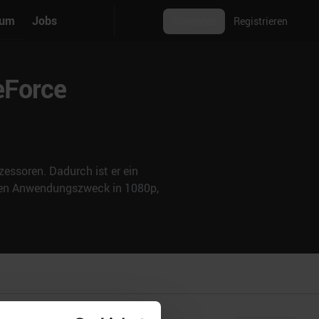
rum
Jobs
Anmelden
Registrieren
eForce
essoren. Dadurch ist er ein
nden Anwendungszweck in 1080p,