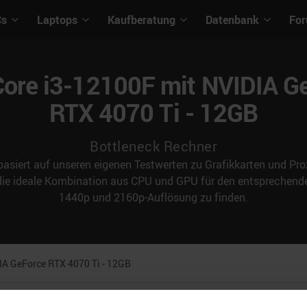
Cs
Laptops
Kaufberatung
Datenbank
Fo
 Core i3-12100F mit NVIDIA G
RTX 4070 Ti - 12GB
Bottleneck Rechner
asiert auf unseren eigenen Testwerten zu Grafikkarten und Proz
 die ideale Kombination aus CPU und GPU für den entspreche
1440p und 2160p-Auflösung zu finden.
IA GeForce RTX 4070 Ti - 12GB