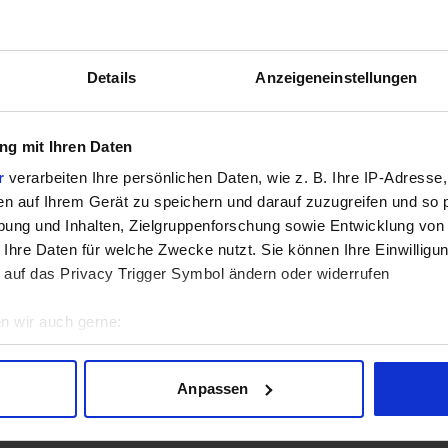
GPU
Details
Anzeigeneinstellungen
g mit Ihren Daten
r
verarbeiten Ihre persönlichen Daten, wie z. B. Ihre IP-Adresse,
en auf Ihrem Gerät zu speichern und darauf zuzugreifen und so 
sich aktuell in der Beta-Phase! Bugs und Fehler gerne bei uns 
ung und Inhalten, Zielgruppenforschung sowie Entwicklung von
 Ihre Daten für welche Zwecke nutzt. Sie können Ihre Einwilligun
 auf das Privacy Trigger Symbol ändern oder widerrufen
n wir auch gerne:
geografische Lage erfassen, welche bis auf einige Meter genau 
Scannen nach bestimmten Merkmalen (Fingerprinting) identifizie
Anpassen
ie Ihre persönlichen Daten verarbeitet werden, und legen Sie I
Lade Daten...