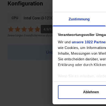
Konfiguration
CPU
Zustimmung
4.9
/5 aus
15
Bewertungen
Verantwortungsvoller Umgan
Bewertungen freundlicherweise durch Geizhals bereitgestellt.
Wir und
unsere 1022 Partne
wie Cookies, um Information
Unser Bottleneck Rechner befindet 
Inhalte, Messungen von Werb
Sie entscheiden darüber, wer
Erklärung oder durch Klicken
Wenn Sie es erlauben, würde
Informationen über Ihre 
Ihr Gerät durch aktives 
Ablehnen
Erfahren Sie mehr darüber, w
Einzelheiten
fest.