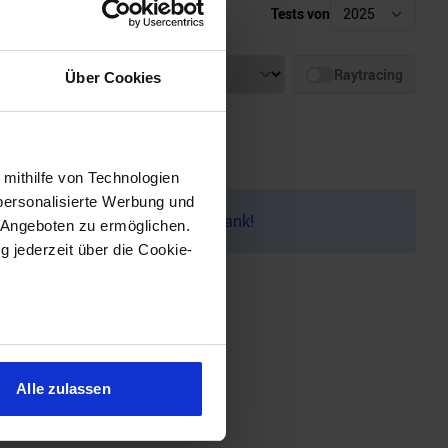
Tests von
Auflösung
Raytracing
Über Cookies
 mithilfe von Technologien
personalisierte Werbung und
auf dem
Discord
melden. Vielen Dank!
 Angeboten zu ermöglichen.
g jederzeit über die Cookie-
sein können
ren
Alle zulassen
hre Präferenzen im
Abschnitt