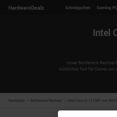
HardwareDealz
Schnäppchen
Gaming P
Intel
Unser Bottleneck Rechner b
nützliches Tool für Gamer, um
Hardware
Bottleneck Rechner
Intel Core i3-12100F
mit
NVID