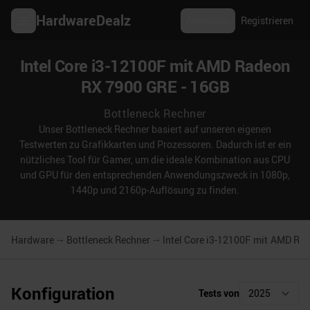
HardwareDealz
Anmelden
Registrieren
Intel Core i3-12100F mit AMD Radeon
RX 7900 GRE - 16GB
Bottleneck Rechner
Unser Bottleneck Rechner basiert auf unseren eigenen
Testwerten zu Grafikkarten und Prozessoren. Dadurch ist er ein
nützliches Tool für Gamer, um die ideale Kombination aus CPU
und GPU für den entsprechenden Anwendungszweck in 1080p,
1440p und 2160p-Auflösung zu finden.
Hardware
Bottleneck Rechner
Intel Core i3-12100F
mit
AMD Rad
Konfiguration
Tests von