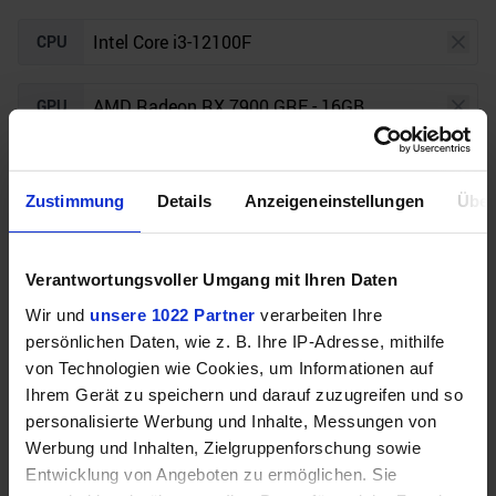
CPU
GPU
Auflösung
Raytracing
Zustimmung
Details
Anzeigeneinstellungen
Über
Unser Bottleneck Rechner befindet sich aktuell in
Verantwortungsvoller Umgang mit Ihren Daten
der Beta-Phase! Bugs und Fehler gerne bei uns auf
dem
Discord
melden. Vielen Dank!
Wir und
unsere 1022 Partner
verarbeiten Ihre
persönlichen Daten, wie z. B. Ihre IP-Adresse, mithilfe
von Technologien wie Cookies, um Informationen auf
Ihrem Gerät zu speichern und darauf zuzugreifen und so
personalisierte Werbung und Inhalte, Messungen von
Werbung und Inhalten, Zielgruppenforschung sowie
Entwicklung von Angeboten zu ermöglichen. Sie