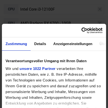
CPU
GPU
Auflösung
Raytracing
Zustimmung
Details
Anzeigeneinstellungen
Über
Unser Bottleneck Rechner befindet sich aktuell in
Verantwortungsvoller Umgang mit Ihren Daten
der Beta-Phase! Bugs und Fehler gerne bei uns auf
dem
Discord
melden. Vielen Dank!
Wir und
unsere 1022 Partner
verarbeiten Ihre
persönlichen Daten, wie z. B. Ihre IP-Adresse, mithilfe
von Technologien wie Cookies, um Informationen auf
Ihrem Gerät zu speichern und darauf zuzugreifen und so
personalisierte Werbung und Inhalte, Messungen von
Werbung und Inhalten, Zielgruppenforschung sowie
Entwicklung von Angeboten zu ermöglichen. Sie