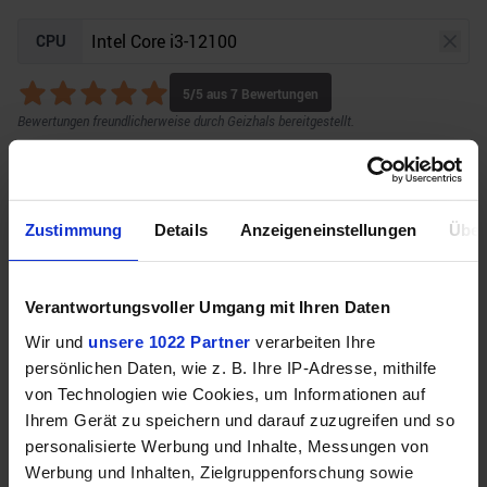
CPU
5
/5 aus
7
Bewertungen
Bewertungen freundlicherweise durch Geizhals bereitgestellt.
GPU
Auflösung
Raytracing
Zustimmung
Details
Anzeigeneinstellungen
Über
Verantwortungsvoller Umgang mit Ihren Daten
Unser Bottleneck Rechner befindet sich aktuell in
Wir und
unsere 1022 Partner
verarbeiten Ihre
der Beta-Phase! Bugs und Fehler gerne bei uns auf
persönlichen Daten, wie z. B. Ihre IP-Adresse, mithilfe
dem
Discord
melden. Vielen Dank!
von Technologien wie Cookies, um Informationen auf
Ihrem Gerät zu speichern und darauf zuzugreifen und so
personalisierte Werbung und Inhalte, Messungen von
Werbung und Inhalten, Zielgruppenforschung sowie