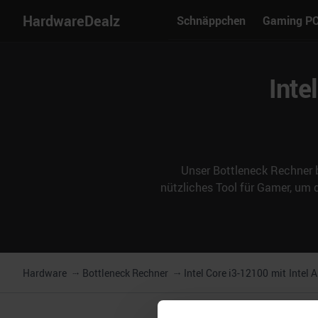
HardwareDealz
Schnäppchen
Gaming P
Inte
Unser Bottleneck Rechner b
nützliches Tool für Gamer, um
Hardware
Bottleneck Rechner
Intel Core i3-12100
mit
Intel 