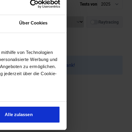
Tests von
Auflösung
Raytracing
Über Cookies
 mithilfe von Technologien
personalisierte Werbung und
auf dem
Discord
melden. Vielen Dank!
 Angeboten zu ermöglichen.
g jederzeit über die Cookie-
sein können
ren
Alle zulassen
hre Präferenzen im
Abschnitt