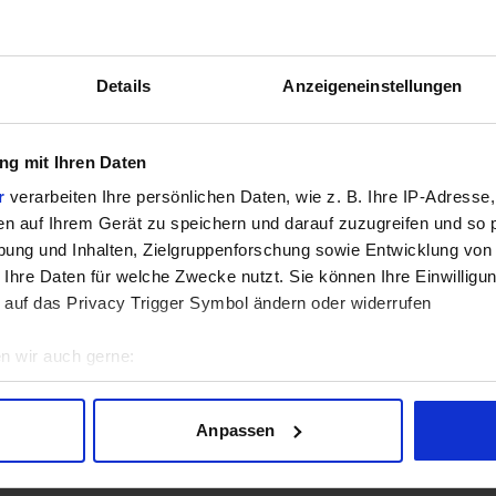
GPU
Details
Anzeigeneinstellungen
4.2
/5 aus
15
Bewertungen
g mit Ihren Daten
Bewertungen freundlicherweise durch Geizhals bereitgestellt.
r
verarbeiten Ihre persönlichen Daten, wie z. B. Ihre IP-Adresse,
en auf Ihrem Gerät zu speichern und darauf zuzugreifen und so 
sich aktuell in der Beta-Phase! Bugs und Fehler gerne bei uns 
ung und Inhalten, Zielgruppenforschung sowie Entwicklung von
 Ihre Daten für welche Zwecke nutzt. Sie können Ihre Einwilligun
 auf das Privacy Trigger Symbol ändern oder widerrufen
n wir auch gerne:
geografische Lage erfassen, welche bis auf einige Meter genau 
Scannen nach bestimmten Merkmalen (Fingerprinting) identifizie
Anpassen
ie Ihre persönlichen Daten verarbeitet werden, und legen Sie I
Lade Daten...