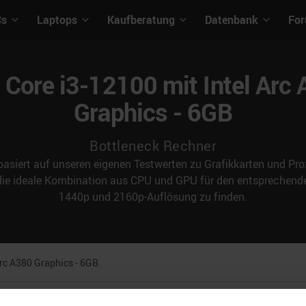
Cs
Laptops
Kaufberatung
Datenbank
Fo
l Core i3-12100 mit Intel Arc
Graphics - 6GB
Bottleneck Rechner
asiert auf unseren eigenen Testwerten zu Grafikkarten und Proz
 die ideale Kombination aus CPU und GPU für den entspreche
1440p und 2160p-Auflösung zu finden.
Arc A380 Graphics - 6GB