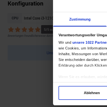
Konfiguration
CPU
Zustimmung
5
/5 aus
7
Bewertungen
Verantwortungsvoller Umgan
Bewertungen freundlicherweise durch Geizhals bereitgestellt.
Wir und
unsere 1022 Partne
wie Cookies, um Information
Unser Bottleneck Rechner befindet 
Inhalte, Messungen von Werb
Sie entscheiden darüber, wer
Erklärung oder durch Klicken
Wenn Sie es erlauben, würde
Informationen über Ihre 
Ihr Gerät durch aktives 
Ablehnen
Erfahren Sie mehr darüber, w
Einzelheiten
fest.