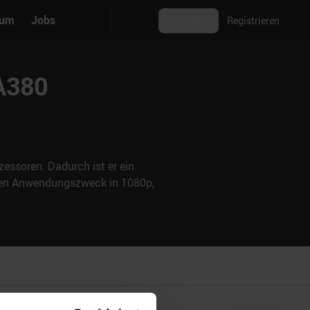
rum
Jobs
Anmelden
Registrieren
 A380
essoren. Dadurch ist er ein
nden Anwendungszweck in 1080p,