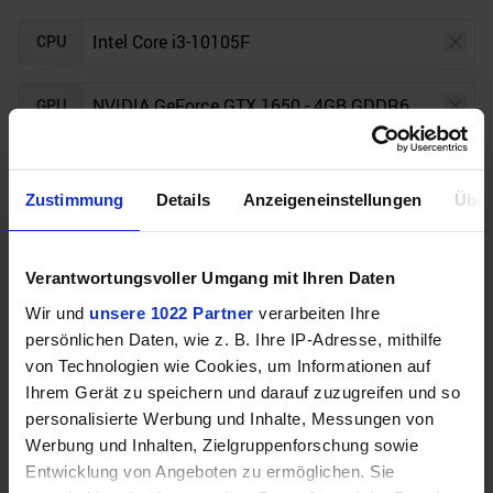
CPU
GPU
Auflösung
Raytracing
Zustimmung
Details
Anzeigeneinstellungen
Über
Unser Bottleneck Rechner befindet sich aktuell in
Verantwortungsvoller Umgang mit Ihren Daten
der Beta-Phase! Bugs und Fehler gerne bei uns auf
dem
Discord
melden. Vielen Dank!
Wir und
unsere 1022 Partner
verarbeiten Ihre
persönlichen Daten, wie z. B. Ihre IP-Adresse, mithilfe
von Technologien wie Cookies, um Informationen auf
Ihrem Gerät zu speichern und darauf zuzugreifen und so
personalisierte Werbung und Inhalte, Messungen von
Werbung und Inhalten, Zielgruppenforschung sowie
Entwicklung von Angeboten zu ermöglichen. Sie