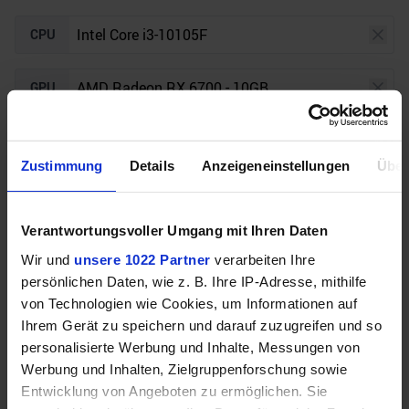
CPU
GPU
Auflösung
Raytracing
Zustimmung
Details
Anzeigeneinstellungen
Über
Unser Bottleneck Rechner befindet sich aktuell in
Verantwortungsvoller Umgang mit Ihren Daten
der Beta-Phase! Bugs und Fehler gerne bei uns auf
dem
Discord
melden. Vielen Dank!
Wir und
unsere 1022 Partner
verarbeiten Ihre
persönlichen Daten, wie z. B. Ihre IP-Adresse, mithilfe
von Technologien wie Cookies, um Informationen auf
Ihrem Gerät zu speichern und darauf zuzugreifen und so
personalisierte Werbung und Inhalte, Messungen von
Werbung und Inhalten, Zielgruppenforschung sowie
Entwicklung von Angeboten zu ermöglichen. Sie