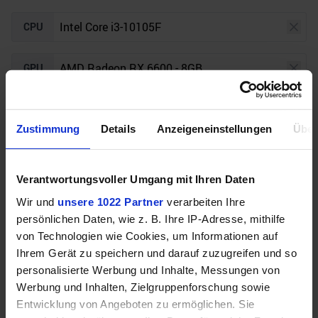
CPU
GPU
Auflösung
Raytracing
Zustimmung
Details
Anzeigeneinstellungen
Über
Unser Bottleneck Rechner befindet sich aktuell in
Verantwortungsvoller Umgang mit Ihren Daten
der Beta-Phase! Bugs und Fehler gerne bei uns auf
dem
Discord
melden. Vielen Dank!
Wir und
unsere 1022 Partner
verarbeiten Ihre
persönlichen Daten, wie z. B. Ihre IP-Adresse, mithilfe
von Technologien wie Cookies, um Informationen auf
Ihrem Gerät zu speichern und darauf zuzugreifen und so
personalisierte Werbung und Inhalte, Messungen von
Werbung und Inhalten, Zielgruppenforschung sowie
Entwicklung von Angeboten zu ermöglichen. Sie