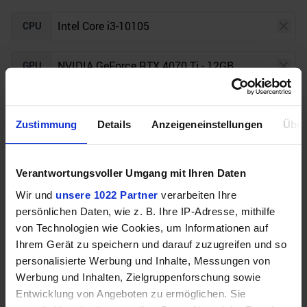
CPU
GPU
Auflösung
Raytracing
Zustimmung
Details
Anzeigeneinstellungen
Über
Unser Bottleneck Rechner befindet sich aktuell in
Verantwortungsvoller Umgang mit Ihren Daten
der Beta-Phase! Bugs und Fehler gerne bei uns auf
dem
Discord
melden. Vielen Dank!
Wir und
unsere 1022 Partner
verarbeiten Ihre
persönlichen Daten, wie z. B. Ihre IP-Adresse, mithilfe
von Technologien wie Cookies, um Informationen auf
Ihrem Gerät zu speichern und darauf zuzugreifen und so
personalisierte Werbung und Inhalte, Messungen von
Werbung und Inhalten, Zielgruppenforschung sowie
Entwicklung von Angeboten zu ermöglichen. Sie