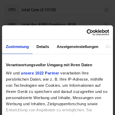
CPU
GPU
Auflösung
Raytracing
Zustimmung
Details
Anzeigeneinstellungen
Über
Unser Bottleneck Rechner befindet sich aktuell in
Verantwortungsvoller Umgang mit Ihren Daten
der Beta-Phase! Bugs und Fehler gerne bei uns auf
dem
Discord
melden. Vielen Dank!
Wir und
unsere 1022 Partner
verarbeiten Ihre
persönlichen Daten, wie z. B. Ihre IP-Adresse, mithilfe
von Technologien wie Cookies, um Informationen auf
Ihrem Gerät zu speichern und darauf zuzugreifen und so
personalisierte Werbung und Inhalte, Messungen von
Werbung und Inhalten, Zielgruppenforschung sowie
Entwicklung von Angeboten zu ermöglichen. Sie