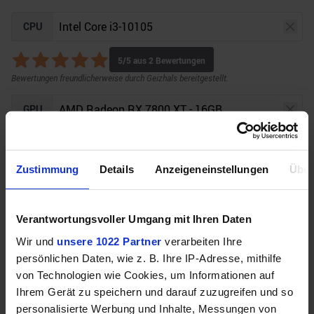
CPU
5
/5 aus
2
Bewertungen
Bewertungen freundlicherweise durch Geizhals bereitgestellt.
GPU
5
/5 aus
2
Bewertungen
Bewertungen freundlicherweise durch Geizhals bereitgestellt.
Zustimmung
Details
Anzeigeneinstellungen
Über
Auflösung
Raytracing
Verantwortungsvoller Umgang mit Ihren Daten
Wir und
unsere 1022 Partner
verarbeiten Ihre
Unser Bottleneck Rechner befindet sich aktuell in
persönlichen Daten, wie z. B. Ihre IP-Adresse, mithilfe
der Beta-Phase! Bugs und Fehler gerne bei uns auf
von Technologien wie Cookies, um Informationen auf
dem
Discord
melden. Vielen Dank!
Ihrem Gerät zu speichern und darauf zuzugreifen und so
personalisierte Werbung und Inhalte, Messungen von