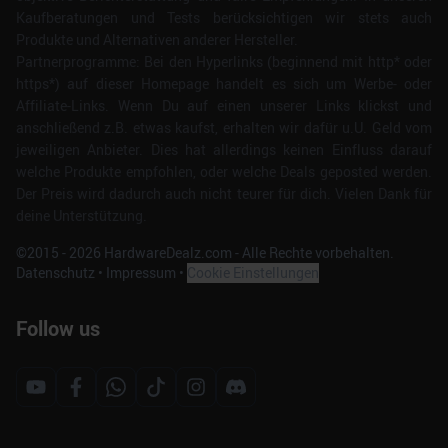
zu können und die Zugriffe auf unsere Website zu
Kaufberatungen und Tests berücksichtigen wir stets auch
analysieren. Außerdem geben wir Informationen zu Ihrer
Produkte und Alternativen anderer Hersteller.
Verwendung unserer Website an unsere Partner für
Partnerprogramme: Bei den Hyperlinks (beginnend mit http* oder
soziale Medien, Werbung und Analysen weiter. Unsere
https*) auf dieser Homepage handelt es sich um Werbe- oder
Partner führen diese Informationen möglicherweise mit
Affiliate-Links. Wenn Du auf einen unserer Links klickst und
anschließend z.B. etwas kaufst, erhalten wir dafür u.U. Geld vom
weiteren Daten zusammen, die Sie ihnen bereitgestellt
jeweiligen Anbieter. Dies hat allerdings keinen Einfluss darauf
haben oder die sie im Rahmen Ihrer Nutzung der Dienste
welche Produkte empfohlen, oder welche Deals geposted werden.
gesammelt haben.
Der Preis wird dadurch auch nicht teurer für dich. Vielen Dank für
deine Unterstützung.
©2015 -
2026
HardwareDealz.com - Alle Rechte vorbehalten.
Datenschutz
•
Impressum
•
Cookie Einstellungen
Follow us