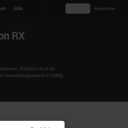
rum
Jobs
Anmelden
Registrieren
eon RX
essoren. Dadurch ist er ein
nden Anwendungszweck in 1080p,