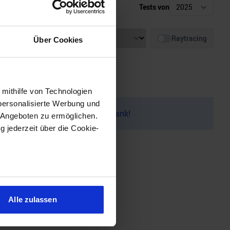
Tests von
Auflösung
Raytracing
Über Cookies
 mithilfe von Technologien
personalisierte Werbung und
auf dem
Discord
melden. Vielen Dank!
 Angeboten zu ermöglichen.
g jederzeit über die Cookie-
sein können
ren
Alle zulassen
hre Präferenzen im
Abschnitt