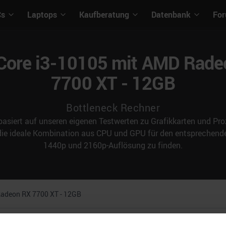
Cs
Laptops
Kaufberatung
Datenbank
Fo
 Core i3-10105 mit AMD Rad
7700 XT - 12GB
Bottleneck Rechner
asiert auf unseren eigenen Testwerten zu Grafikkarten und Proz
 die ideale Kombination aus CPU und GPU für den entspreche
1440p und 2160p-Auflösung zu finden.
adeon RX 7700 XT - 12GB