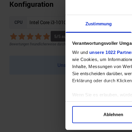
Konfiguration
CPU
Zustimmung
5
/5 aus
2
Bewertungen
Verantwortungsvoller Umgan
Bewertungen freundlicherweise durch Geizhals bereitgestellt.
Wir und
unsere 1022 Partne
wie Cookies, um Information
Unser Bottleneck Rechner befindet 
Inhalte, Messungen von Werb
Sie entscheiden darüber, wer
Erklärung oder durch Klicken
Wenn Sie es erlauben, würde
Informationen über Ihre 
Ihr Gerät durch aktives 
Ablehnen
Erfahren Sie mehr darüber, w
Einzelheiten
fest.