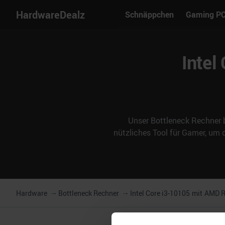
HardwareDealz
Schnäppchen
Gaming P
Intel
Unser Bottleneck Rechner b
nützliches Tool für Gamer, um
Hardware
Bottleneck Rechner
Intel Core i3-10105
mit
AMD R