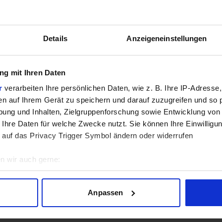
GPU
Details
Anzeigeneinstellungen
4.9
/5 aus
77
Bewertungen
g mit Ihren Daten
Bewertungen freundlicherweise durch Geizhals bereitgestellt.
r
verarbeiten Ihre persönlichen Daten, wie z. B. Ihre IP-Adresse,
en auf Ihrem Gerät zu speichern und darauf zuzugreifen und so 
sich aktuell in der Beta-Phase! Bugs und Fehler gerne bei uns 
ung und Inhalten, Zielgruppenforschung sowie Entwicklung von
 Ihre Daten für welche Zwecke nutzt. Sie können Ihre Einwilligun
 auf das Privacy Trigger Symbol ändern oder widerrufen
n wir auch gerne:
geografische Lage erfassen, welche bis auf einige Meter genau 
Scannen nach bestimmten Merkmalen (Fingerprinting) identifizie
Anpassen
ie Ihre persönlichen Daten verarbeitet werden, und legen Sie I
Lade Daten...