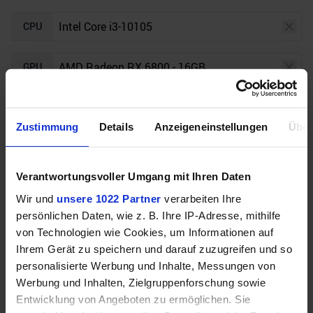
CPU
GPU
Auflösung
Raytracing
Zustimmung
Details
Anzeigeneinstellungen
Über
Unser Bottleneck Rechner befindet sich aktuell in
Verantwortungsvoller Umgang mit Ihren Daten
der Beta-Phase! Bugs und Fehler gerne bei uns auf
dem
Discord
melden. Vielen Dank!
Wir und
unsere 1022 Partner
verarbeiten Ihre
persönlichen Daten, wie z. B. Ihre IP-Adresse, mithilfe
von Technologien wie Cookies, um Informationen auf
Ihrem Gerät zu speichern und darauf zuzugreifen und so
personalisierte Werbung und Inhalte, Messungen von
Werbung und Inhalten, Zielgruppenforschung sowie
Entwicklung von Angeboten zu ermöglichen. Sie