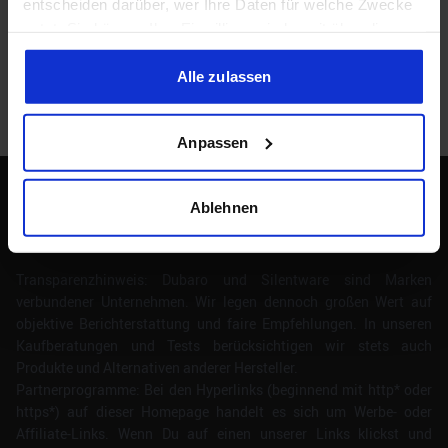
entscheiden darüber, wer Ihre Daten für welche Zwecke
Lade Daten...
nutzt. Sie können Ihre Einwilligung jederzeit über die
Cookie-Erklärung oder durch Klicken auf das Privacy
Trigger Symbol ändern oder widerrufen
Alle zulassen
Wenn Sie es erlauben, würden wir auch gerne:
Anpassen
Informationen über Ihre geografische Lage erfassen,
welche bis auf einige Meter genau sein können
Ihr Gerät durch aktives Scannen nach bestimmten
Ablehnen
Merkmalen (Fingerprinting) identifizieren
HardwareDealz
Erfahren Sie mehr darüber, wie Ihre persönlichen Daten
verarbeitet werden, und legen Sie Ihre Präferenzen im
Transparenzhinweis: Dubaro und Silentware sind Marken
Abschnitt Einzelheiten
fest.
verbundener Unternehmen. Wir legen dennoch großen Wert auf
objektive Berichterstattung und faire Empfehlungen. In unseren
Kaufberatungen und Tests berücksichtigen wir stets auch
Wir verwenden Cookies, um Inhalte und Anzeigen zu
Produkte und Alternativen anderer Hersteller.
personalisieren, Funktionen für soziale Medien anbieten
Partnerprogramme: Bei den Hyperlinks (beginnend mit http* oder
zu können und die Zugriffe auf unsere Website zu
https*) auf dieser Homepage handelt es sich um Werbe- oder
analysieren. Außerdem geben wir Informationen zu Ihrer
Affiliate-Links. Wenn Du auf einen unserer Links klickst und
Verwendung unserer Website an unsere Partner für