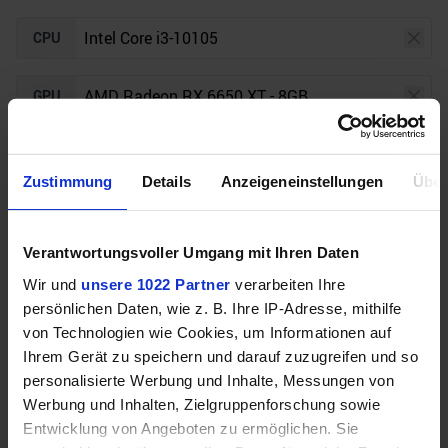
CPU
GPU
Auflösung
Raytracing
Zustimmung
Details
Anzeigeneinstellungen
Über
Unser Bottleneck Rechner befindet sich aktuell in
Verantwortungsvoller Umgang mit Ihren Daten
der Beta-Phase! Bugs und Fehler gerne bei uns auf
dem
Discord
melden. Vielen Dank!
Wir und
unsere 1022 Partner
verarbeiten Ihre
persönlichen Daten, wie z. B. Ihre IP-Adresse, mithilfe
von Technologien wie Cookies, um Informationen auf
Ihrem Gerät zu speichern und darauf zuzugreifen und so
personalisierte Werbung und Inhalte, Messungen von
Werbung und Inhalten, Zielgruppenforschung sowie
Entwicklung von Angeboten zu ermöglichen. Sie