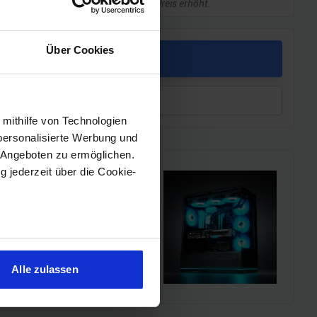
kleine Provision, ohne dass sich euer Preis erhöht.
Über Cookies
PREIS
leichen
 mithilfe von Technologien
personalisierte Werbung und
 Angeboten zu ermöglichen.
g jederzeit über die Cookie-
i!!
l einen MSI Gaming-PC zu
chmarks und den
sein können
ren
Alle zulassen
hre Präferenzen im
Abschnitt