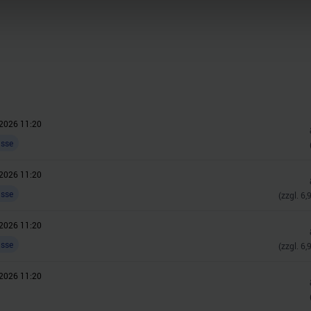
nhalte und Anzeigen zu personalisieren, Funktionen für soziale
Website zu analysieren. Außerdem geben wir Informationen zu I
r soziale Medien, Werbung und Analysen weiter. Unsere Partner
 Daten zusammen, die Sie ihnen bereitgestellt haben oder die s
n.
2026 11:20
asse
2026 11:20
asse
(zzgl.
6,
2026 11:20
asse
(zzgl.
6,
2026 11:20