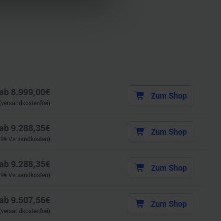
 Medien anbieten zu können
hrer Verwendung unserer
 führen diese Informationen
ie im Rahmen Ihrer Nutzung
ab
8.999,00
€
Zum Shop
(versandkostenfrei)
ab
9.288,35
€
Zum Shop
99
€ Versandkosten)
ab
9.288,35
€
Zum Shop
99
€ Versandkosten)
ab
9.507,56
€
Zum Shop
(versandkostenfrei)