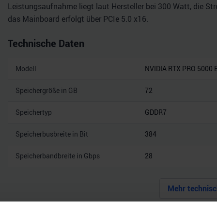
Leistungsaufnahme liegt laut Hersteller bei 300 Watt, die S
das Mainboard erfolgt über PCIe 5.0 x16.
Technische Daten
Modell
NVIDIA RTX PRO 5000 B
Speichergröße in GB
72
Speichertyp
GDDR7
Speicherbusbreite in Bit
384
Speicherbandbreite in Gbps
28
Mehr technisc