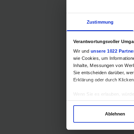
Zustimmung
Verantwortungsvoller Umgan
Wir und
unsere 1022 Partne
wie Cookies, um Information
Inhalte, Messungen von Werb
Sie entscheiden darüber, wer
Erklärung oder durch Klicken
Wenn Sie es erlauben, würde
Informationen über Ihre 
Ihr Gerät durch aktives 
Ablehnen
Erfahren Sie mehr darüber, w
Einzelheiten
fest.