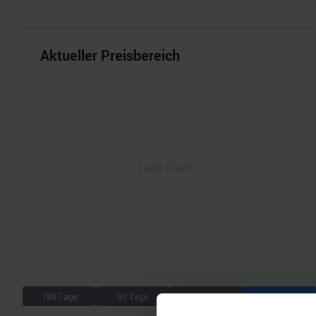
Aktueller Preisbereich
Lade Chart...
180 Tage
90 Tage
30 Tage
7 Tage