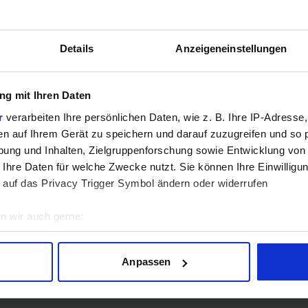
Hinweis: Unsere Links sind Affiliate Links. Wir erhalten beim Kauf eine 
Details
Anzeigeneinstellungen
ZUM BEST
g mit Ihren Daten
Verg
r
verarbeiten Ihre persönlichen Daten, wie z. B. Ihre IP-Adresse,
en auf Ihrem Gerät zu speichern und darauf zuzugreifen und so 
ung und Inhalten, Zielgruppenforschung sowie Entwicklung von
 Ihre Daten für welche Zwecke nutzt. Sie können Ihre Einwilligun
GEWINNSPIEL
 auf das Privacy Trigger Symbol ändern oder widerrufen
Gewinne einen MSI Gaming PC mit RTX 5070 T
n wir auch gerne:
Bis zum 21. August hast du die Chance, bei unserem Gewinnspie
gewinnen. Die Komponenten, den Zusammenbau, die Spiele-Ben
geografische Lage erfassen, welche bis auf einige Meter genau 
Scannen nach bestimmten Merkmalen (Fingerprinting) identifizie
Anpassen
Jetzt teilnehmen!
ie Ihre persönlichen Daten verarbeitet werden, und legen Sie I