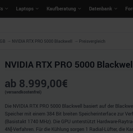
Cs
Laptops
Kaufberatung
Datenbank
Fo
2GB
NVIDIA RTX PRO 5000 Blackwell
Preisvergleich
NVIDIA RTX PRO 5000 Blackwel
ab
8.999,00
€
(versandkostenfrei)
Die NVIDIA RTX PRO 5000 Blackwell basiert auf der Blackwel
Speicher mit einem 384 Bit breiten Speicherinterface zur Ver
(Basistakt 1740 MHz). Die GPU unterstützt Hardware-Raytrac
4N]-Verfahren. Für die Kühlung sorgen 1 Radial-Lüfter, die K