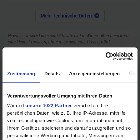
Mehr technische Daten
Hinweis: Unsere Links sind Affiliate Links. Wir erhalten beim Kauf
eine kleine Provision, ohne dass sich euer Preis erhöht.
ZUM BESTPREIS
Zustimmung
Details
Anzeigeneinstellungen
Über
Vergleichen
Verantwortungsvoller Umgang mit Ihren Daten
Wir und
unsere 1022 Partner
verarbeiten Ihre
persönlichen Daten, wie z. B. Ihre IP-Adresse, mithilfe
GEWINNSPIEL
von Technologien wie Cookies, um Informationen auf
Ihrem Gerät zu speichern und darauf zuzugreifen und so
Gewinne einen MSI Gaming PC mit RTX 5070
personalisierte Werbung und Inhalte, Messungen von
Ti!!