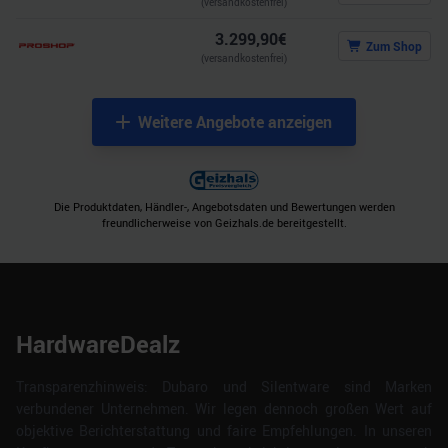
(versandkostenfrei)
3.299,90
€
Zum Shop
(versandkostenfrei)
Weitere Angebote anzeigen
Die Produktdaten, Händler-, Angebotsdaten und Bewertungen werden
freundlicherweise von Geizhals.de bereitgestellt.
HardwareDealz
Transparenzhinweis: Dubaro und Silentware sind Marken
verbundener Unternehmen. Wir legen dennoch großen Wert auf
objektive Berichterstattung und faire Empfehlungen. In unseren