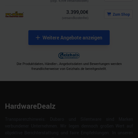
(zzgl.
4,99
€ Versandkosten)
3.399,00
€
Zum Shop
(versandkostenfrei)
Weitere Angebote anzeigen
Die Produktdaten, Händler-, Angebotsdaten und Bewertungen werden
freundlicherweise von Geizhals.de bereitgestellt.
HardwareDealz
Transparenzhinweis: Dubaro und Silentware sind Marken
verbundener Unternehmen. Wir legen dennoch großen Wert auf
objektive Berichterstattung und faire Empfehlungen. In unseren