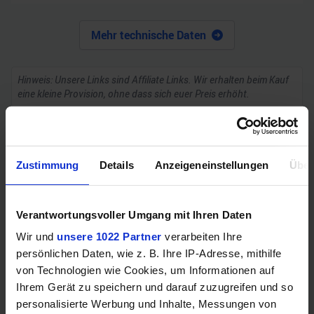
Mehr technische Daten
Hinweis: Unsere Links sind Affiliate Links. Wir erhalten beim Kauf
eine kleine Provision, ohne dass sich euer Preis erhöht.
ZUM BESTPREIS
Zustimmung
Details
Anzeigeneinstellungen
Über
Vergleichen
Verantwortungsvoller Umgang mit Ihren Daten
Wir und
unsere 1022 Partner
verarbeiten Ihre
persönlichen Daten, wie z. B. Ihre IP-Adresse, mithilfe
GEWINNSPIEL
von Technologien wie Cookies, um Informationen auf
Ihrem Gerät zu speichern und darauf zuzugreifen und so
Gewinne einen MSI Gaming PC mit RTX 5070
personalisierte Werbung und Inhalte, Messungen von
Ti!!