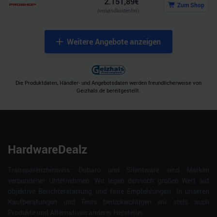
2.151,89
€
Zum Shop
(versandkostenfrei)
Weitere Angebote anzeigen
Die Produktdaten, Händler- und Angebotsdaten werden freundlicherweise von
Geizhals.de bereitgestellt.
HardwareDealz
Transparenzhinweis: Dubaro und Silentware sind Marken
verbundener Unternehmen. Wir legen dennoch großen Wert auf
objektive Berichterstattung und faire Empfehlungen. In unseren
Kaufberatungen und Tests berücksichtigen wir stets auch
Produkte und Alternativen anderer Hersteller.