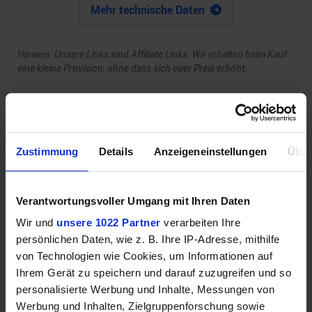
Mehr technische Daten
Hinweis: Unsere Links sind Affiliate Links. Wir erhalten beim Kauf
eine kleine Provision, ohne dass sich euer Preis erhöht.
ZUM BESTPREIS
Zustimmung
Details
Anzeigeneinstellungen
Über
Vergleichen
Verantwortungsvoller Umgang mit Ihren Daten
Wir und
unsere 1022 Partner
verarbeiten Ihre
GEWINNSPIEL
persönlichen Daten, wie z. B. Ihre IP-Adresse, mithilfe
von Technologien wie Cookies, um Informationen auf
Gewinne einen MSI Gaming PC mit RTX 5070
Ihrem Gerät zu speichern und darauf zuzugreifen und so
Ti!!
personalisierte Werbung und Inhalte, Messungen von
Werbung und Inhalten, Zielgruppenforschung sowie
Bis zum 21. August hast du die Chance, bei unserem