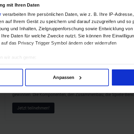
g mit Ihren Daten
r
verarbeiten Ihre persönlichen Daten, wie z. B. Ihre IP-Adresse,
ZUM BEST
en auf Ihrem Gerät zu speichern und darauf zuzugreifen und so 
ung und Inhalten, Zielgruppenforschung sowie Entwicklung von
Verg
 Ihre Daten für welche Zwecke nutzt. Sie können Ihre Einwilligun
 auf das Privacy Trigger Symbol ändern oder widerrufen
n wir auch gerne:
geografische Lage erfassen, welche bis auf einige Meter genau 
GEWINNSPIEL
Scannen nach bestimmten Merkmalen (Fingerprinting) identifizie
Gewinne einen MSI Gaming PC mit RTX 5070 T
Anpassen
ie Ihre persönlichen Daten verarbeitet werden, und legen Sie I
Bis zum 21. August hast du die Chance, bei unserem Gewinnspie
gewinnen. Die Komponenten, den Zusammenbau, die Spiele-Ben
nhalte und Anzeigen zu personalisieren, Funktionen für soziale
Jetzt teilnehmen!
Website zu analysieren. Außerdem geben wir Informationen zu I
r soziale Medien, Werbung und Analysen weiter. Unsere Partner
 Daten zusammen, die Sie ihnen bereitgestellt haben oder die s
n.