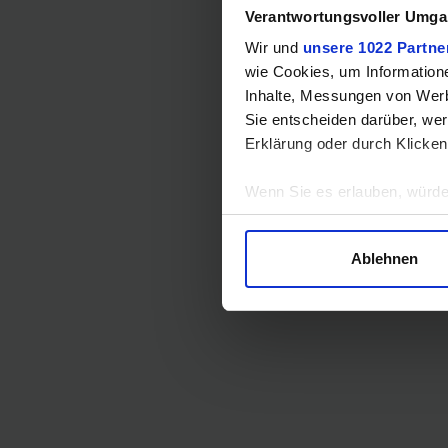
Verantwortungsvoller Umgan
Wir und
unsere 1022 Partne
wie Cookies, um Information
Inhalte, Messungen von Werb
Sie entscheiden darüber, wer
Erklärung oder durch Klicken
Wenn Sie es erlauben, würde
Informationen über Ihre 
Ihr Gerät durch aktives 
Ablehnen
Erfahren Sie mehr darüber, w
Einzelheiten
fest.
Wir verwenden Cookies, um I
und die Zugriffe auf unsere 
Website an unsere Partner fü
möglicherweise mit weiteren
der Dienste gesammelt habe