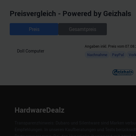
Preisvergleich - Powered by Geizhals
Preis
Gesamtpreis
Angaben inkl. Preis vom
07.08.
Doll Computer
Nachnahme
PayPal
Vor
HardwareDealz
Transparenzhinweis: Dubaro und Silentware sind Marken verbun
Empfehlungen. In unseren Kaufberatungen und Tests berücksichti