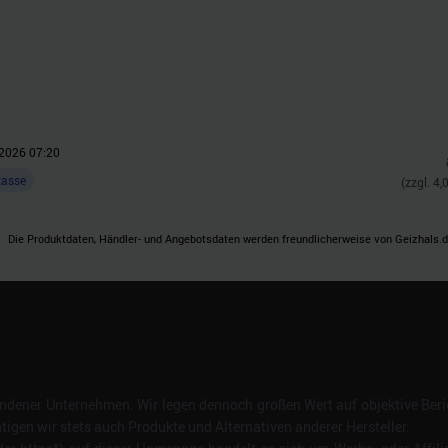
2026 07:20
kasse
(zzgl.
4,
Die Produktdaten, Händler- und Angebotsdaten werden freundlicherweise von Geizhals.de
dener Unternehmen. Wir legen dennoch großen Wert auf objektive Beric
gen wir stets auch Produkte und Alternativen anderer Hersteller.