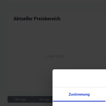
Aktueller Preisbereich
Lade Chart...
Zustimmung
180 Tage
90 Tage
30 Tage
7 Tage