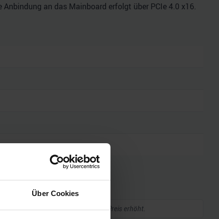
ie Anbindung an das Mainboard erfolgt über PCIe 4.0 x16.
he Daten
Über Cookies
kleine Provision, ohne dass sich euer Preis erhöht.