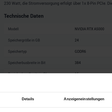
230 Watt, die Stromversorgung erfolgt über 1x 8-Pin PCIe. D
Technische Daten
Modell
NVIDIA RTX A5000
Speichergröße in GB
24
Speichertyp
GDDR6
Speicherbusbreite in Bit
384
Speicherbandbreite in Gbps
16
Mehr technisc
Details
Anzeigeneinstellungen
Hinweis: Unsere Links sind Affiliate Links. Wir erhalten beim Kauf eine 