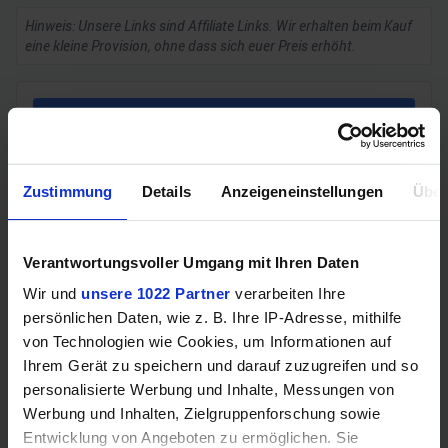
Hinweis: Unsere Links sind Affiliate Links. Wir erhalten beim Kauf
eine kleine Provision, ohne dass sich euer Preis erhöht.
ZUM BESTPREIS
Vergleichen
Zustimmung
Details
Anzeigeneinstellungen
Über
Verantwortungsvoller Umgang mit Ihren Daten
GEWINNSPIEL
Wir und
unsere 1022 Partner
verarbeiten Ihre
persönlichen Daten, wie z. B. Ihre IP-Adresse, mithilfe
Gewinne einen MSI Gaming PC mit RTX 5070
von Technologien wie Cookies, um Informationen auf
Ti!!
Ihrem Gerät zu speichern und darauf zuzugreifen und so
Bis zum 21. August hast du die Chance, bei unserem
personalisierte Werbung und Inhalte, Messungen von
Gewinnspiel einen MSI Gaming-PC zu gewinnen. Die
Werbung und Inhalten, Zielgruppenforschung sowie
Komponenten, den Zusammenbau, die Spiele-Benchmarks
Entwicklung von Angeboten zu ermöglichen. Sie