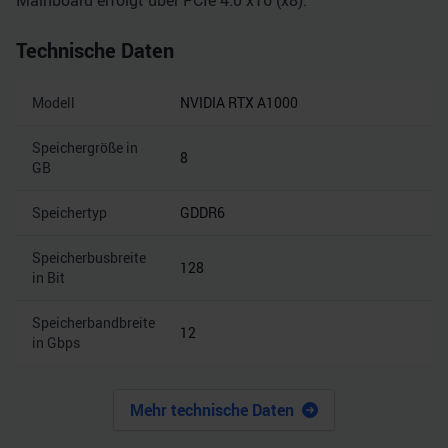
Mainboard erfolgt über PCIe 4.0 x16 (x8).
Technische Daten
Modell
NVIDIA RTX A1000
Speichergröße in
8
GB
Speichertyp
GDDR6
Speicherbusbreite
128
in Bit
Speicherbandbreite
12
in Gbps
Mehr technische Daten