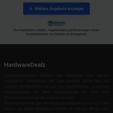
Weitere Angebote anzeigen
Die Produktdaten, Händler-, Angebotsdaten und Bewertungen werden
freundlicherweise von Geizhals.de bereitgestellt.
HardwareDealz
Transparenzhinweis: Dubaro und Silentware sind Marken
verbundener Unternehmen. Wir legen dennoch großen Wert auf
objektive Berichterstattung und faire Empfehlungen. In unseren
Kaufberatungen und Tests berücksichtigen wir stets auch
Produkte und Alternativen anderer Hersteller.
Partnerprogramme: Bei den Hyperlinks (beginnend mit http* oder
https*) auf dieser Homepage handelt es sich um Werbe- oder