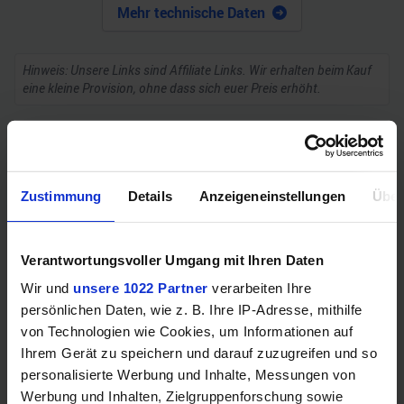
Mehr technische Daten
Hinweis: Unsere Links sind Affiliate Links. Wir erhalten beim Kauf
eine kleine Provision, ohne dass sich euer Preis erhöht.
ZUM BESTPREIS
Zustimmung
Details
Anzeigeneinstellungen
Über
Vergleichen
Verantwortungsvoller Umgang mit Ihren Daten
Wir und
unsere 1022 Partner
verarbeiten Ihre
GEWINNSPIEL
persönlichen Daten, wie z. B. Ihre IP-Adresse, mithilfe
von Technologien wie Cookies, um Informationen auf
Gewinne einen MSI Gaming PC mit RTX 5070
Ihrem Gerät zu speichern und darauf zuzugreifen und so
Ti!!
personalisierte Werbung und Inhalte, Messungen von
Werbung und Inhalten, Zielgruppenforschung sowie
Bis zum 21. August hast du die Chance, bei unserem