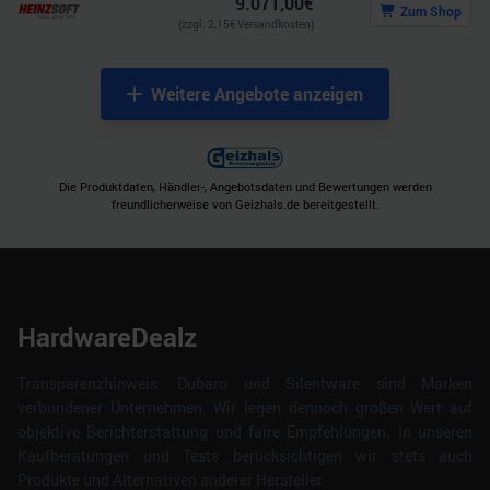
9.071,00
€
Zum Shop
(zzgl.
2,15
€ Versandkosten)
Weitere Angebote anzeigen
Die Produktdaten, Händler-, Angebotsdaten und Bewertungen werden
freundlicherweise von Geizhals.de bereitgestellt.
HardwareDealz
Transparenzhinweis: Dubaro und Silentware sind Marken
verbundener Unternehmen. Wir legen dennoch großen Wert auf
objektive Berichterstattung und faire Empfehlungen. In unseren
Kaufberatungen und Tests berücksichtigen wir stets auch
Produkte und Alternativen anderer Hersteller.