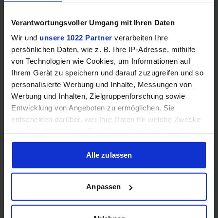
Verantwortungsvoller Umgang mit Ihren Daten
Mehr technische Daten
Wir und
unsere 1022 Partner
verarbeiten Ihre
persönlichen Daten, wie z. B. Ihre IP-Adresse, mithilfe
Hinweis: Unsere Links sind Affiliate Links. Wir erhalten beim Kauf
von Technologien wie Cookies, um Informationen auf
eine kleine Provision, ohne dass sich euer Preis erhöht.
Ihrem Gerät zu speichern und darauf zuzugreifen und so
personalisierte Werbung und Inhalte, Messungen von
Werbung und Inhalten, Zielgruppenforschung sowie
ZUM BESTPREIS
Entwicklung von Angeboten zu ermöglichen. Sie
entscheiden darüber, wer Ihre Daten für welche Zwecke
Vergleichen
nutzt. Sie können Ihre Einwilligung jederzeit über die
Cookie-Erklärung oder durch Klicken auf das Privacy
Trigger Symbol ändern oder widerrufen
Alle zulassen
Wenn Sie es erlauben, würden wir auch gerne:
GEWINNSPIEL
Anpassen
Informationen über Ihre geografische Lage erfassen,
Gewinne einen MSI Gaming PC mit RTX 5070
welche bis auf einige Meter genau sein können
Ti!!
Ihr Gerät durch aktives Scannen nach bestimmten