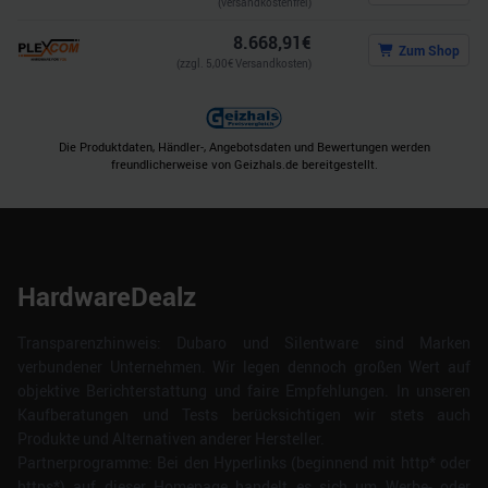
(versandkostenfrei)
8.668,91
€
Zum Shop
(zzgl.
5,00
€ Versandkosten)
Die Produktdaten, Händler-, Angebotsdaten und Bewertungen werden
freundlicherweise von Geizhals.de bereitgestellt.
HardwareDealz
Transparenzhinweis: Dubaro und Silentware sind Marken
verbundener Unternehmen. Wir legen dennoch großen Wert auf
objektive Berichterstattung und faire Empfehlungen. In unseren
Kaufberatungen und Tests berücksichtigen wir stets auch
Produkte und Alternativen anderer Hersteller.
Partnerprogramme: Bei den Hyperlinks (beginnend mit http* oder
https*) auf dieser Homepage handelt es sich um Werbe- oder