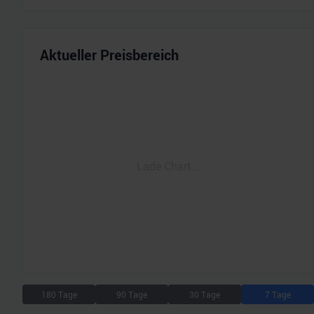
Aktueller Preisbereich
Lade Chart...
180 Tage
90 Tage
30 Tage
7 Tage