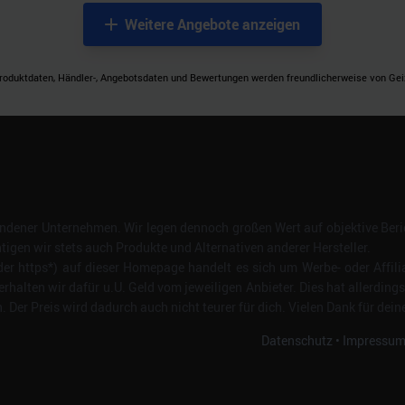
Weitere Angebote anzeigen
roduktdaten, Händler-, Angebotsdaten und Bewertungen werden freundlicherweise von Geizh
dener Unternehmen. Wir legen dennoch großen Wert auf objektive Beric
gen wir stets auch Produkte und Alternativen anderer Hersteller.
er https*) auf dieser Homepage handelt es sich um Werbe- oder Affili
erhalten wir dafür u.U. Geld vom jeweiligen Anbieter. Dies hat allerding
Der Preis wird dadurch auch nicht teurer für dich. Vielen Dank für dein
Datenschutz
•
Impressu