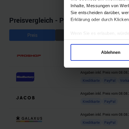
Inhalte, Messungen von Werb
Sie entscheiden darüber, wer
Preisvergleich - Powered by Geizhals
Erklärung oder durch Klicken
Wenn Sie es erlauben, würde
Preis
Gesamtpreis
Informationen über Ihre 
Ihr Gerät durch aktives 
Angaben inkl. Preis vom
08.08.
Ablehnen
Erfahren Sie mehr darüber, w
Kreditkarte
PayPal
Vork
Einzelheiten
fest.
Angaben inkl. Preis vom
08.08.
Wir verwenden Cookies, um I
Kreditkarte
PayPal
Vork
und die Zugriffe auf unsere 
Website an unsere Partner fü
Angaben inkl. Preis vom
08.08.
möglicherweise mit weiteren
Kreditkarte
PayPal
der Dienste gesammelt habe
Angaben inkl. Preis vom
08.08.
Kreditkarte
PayPal