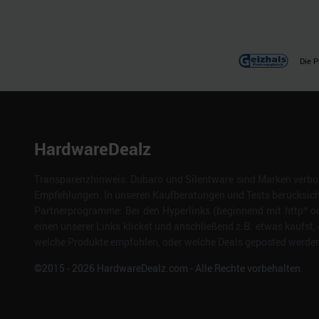
Die P
HardwareDealz
Transparenzhinweis: Dubaro und Silentware sind Marken verbun
Empfehlungen. In unseren Kaufberatungen und Tests berücksichti
Partnerprogramme: Bei den Hyperlinks (beginnend mit http* od
einen unserer Links klickst und anschließend z.B. etwas kaufst, 
welche Produkte empfohlen, oder welche Deals geposted werden. 
©2015 -
2026
HardwareDealz.com - Alle Rechte vorbehalten.