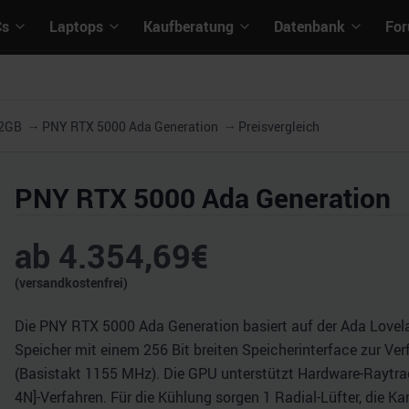
Cs
Laptops
Kaufberatung
Datenbank
Fo
32GB
PNY RTX 5000 Ada Generation
Preisvergleich
PNY RTX 5000 Ada Generation
ab
4.354,69
€
(versandkostenfrei)
Die PNY RTX 5000 Ada Generation basiert auf der Ada Lovel
Speicher mit einem 256 Bit breiten Speicherinterface zur Ver
(Basistakt 1155 MHz). Die GPU unterstützt Hardware-Raytrac
4N]-Verfahren. Für die Kühlung sorgen 1 Radial-Lüfter, die K