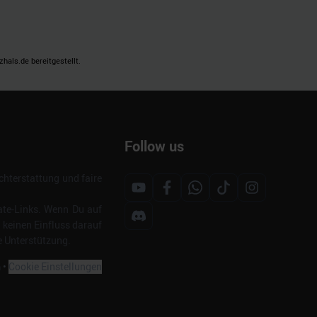
als.de bereitgestellt.
Follow us
hterstattung und faire
ate-Links. Wenn Du auf
s keinen Einfluss darauf
e Unterstützung.
m
•
Cookie Einstellungen