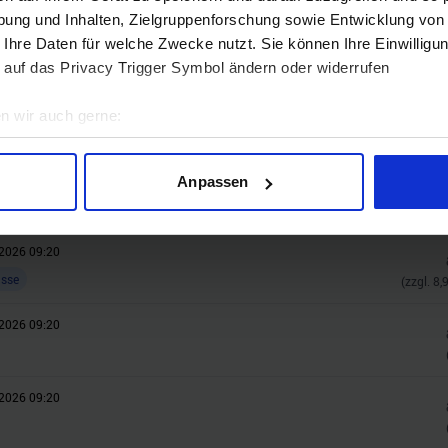
ung und Inhalten, Zielgruppenforschung sowie Entwicklung von
 Ihre Daten für welche Zwecke nutzt. Sie können Ihre Einwilligun
 auf das Privacy Trigger Symbol ändern oder widerrufen
n wir auch gerne:
geografische Lage erfassen, welche bis auf einige Meter genau 
Scannen nach bestimmten Merkmalen (Fingerprinting) identifizie
2026 09:20
Anpassen
ie Ihre persönlichen Daten verarbeitet werden, und legen Sie I
asse
2026 09:20
nhalte und Anzeigen zu personalisieren, Funktionen für soziale
asse
(zzgl.
8,
Website zu analysieren. Außerdem geben wir Informationen zu I
r soziale Medien, Werbung und Analysen weiter. Unsere Partner
2026 09:20
 Daten zusammen, die Sie ihnen bereitgestellt haben oder die s
n.
2026 09:20