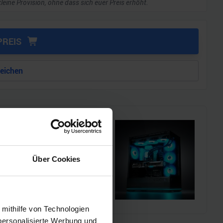
kleine Provision, ohne dass sich euer Preis erhöht.
PREIS
leichen
i!!
l einen MSI Gaming-PC zu
Über Cookies
chmarks und den
 mithilfe von Technologien
personalisierte Werbung und