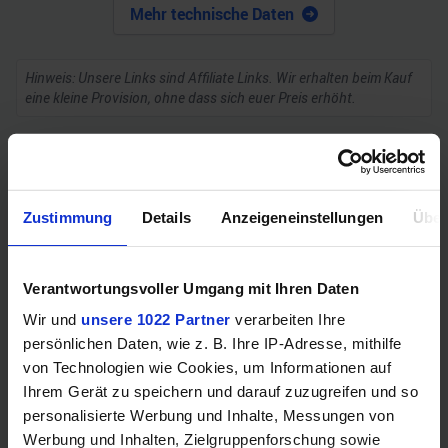
Mehr technische Daten
Hinweis: Unsere Links sind Affiliate Links. Wir erhalten beim Kauf
eine kleine Provision, ohne dass sich euer Preis erhöht.
ZUM BESTPREIS
Zustimmung
Details
Anzeigeneinstellungen
Über
Vergleichen
Verantwortungsvoller Umgang mit Ihren Daten
Wir und
unsere 1022 Partner
verarbeiten Ihre
GEWINNSPIEL
persönlichen Daten, wie z. B. Ihre IP-Adresse, mithilfe
von Technologien wie Cookies, um Informationen auf
Gewinne einen MSI Gaming PC mit RTX 5070
Ihrem Gerät zu speichern und darauf zuzugreifen und so
Ti!!
personalisierte Werbung und Inhalte, Messungen von
Werbung und Inhalten, Zielgruppenforschung sowie
Bis zum 21. August hast du die Chance, bei unserem