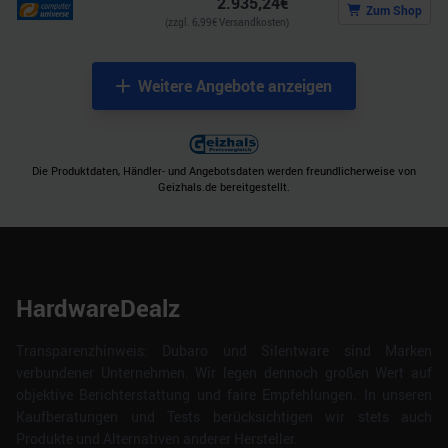
2.935,24
€
Zum Shop
(zzgl.
6,99
€ Versandkosten)
Weitere Angebote anzeigen
Die Produktdaten, Händler- und Angebotsdaten werden freundlicherweise von
Geizhals.de bereitgestellt.
HardwareDealz
Transparenzhinweis: Dubaro und Silentware sind Marken
verbundener Unternehmen. Wir legen dennoch großen Wert auf
objektive Berichterstattung und faire Empfehlungen. In unseren
Kaufberatungen und Tests berücksichtigen wir stets auch
Produkte und Alternativen anderer Hersteller.