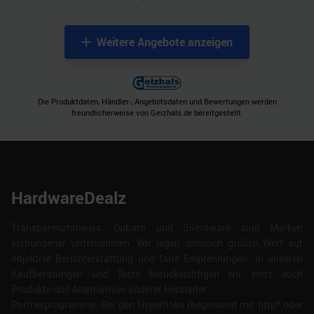
Weitere Angebote anzeigen
Die Produktdaten, Händler-, Angebotsdaten und Bewertungen werden
freundlicherweise von Geizhals.de bereitgestellt.
HardwareDealz
Transparenzhinweis: Dubaro und Silentware sind Marken
verbundener Unternehmen. Wir legen dennoch großen Wert auf
objektive Berichterstattung und faire Empfehlungen. In unseren
Kaufberatungen und Tests berücksichtigen wir stets auch
Produkte und Alternativen anderer Hersteller.
Partnerprogramme: Bei den Hyperlinks (beginnend mit http* oder