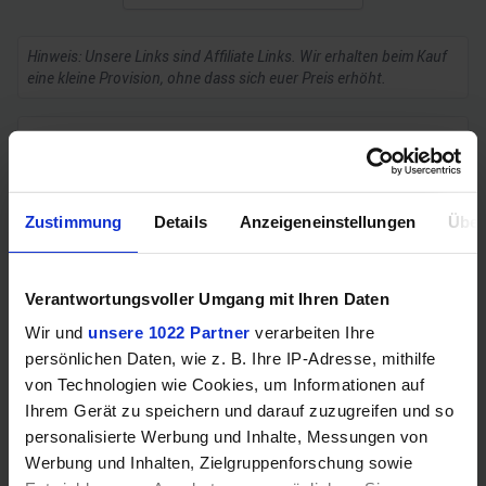
Hinweis: Unsere Links sind Affiliate Links. Wir erhalten beim Kauf
eine kleine Provision, ohne dass sich euer Preis erhöht.
ZUM BESTPREIS
Zustimmung
Details
Anzeigeneinstellungen
Über
Vergleichen
Verantwortungsvoller Umgang mit Ihren Daten
Wir und
unsere 1022 Partner
verarbeiten Ihre
GEWINNSPIEL
persönlichen Daten, wie z. B. Ihre IP-Adresse, mithilfe
Gewinne einen MSI Gaming PC mit RTX 5070
von Technologien wie Cookies, um Informationen auf
Ihrem Gerät zu speichern und darauf zuzugreifen und so
Ti!!
personalisierte Werbung und Inhalte, Messungen von
Bis zum 21. August hast du die Chance, bei unserem
Werbung und Inhalten, Zielgruppenforschung sowie
Gewinnspiel einen MSI Gaming-PC zu gewinnen. Die