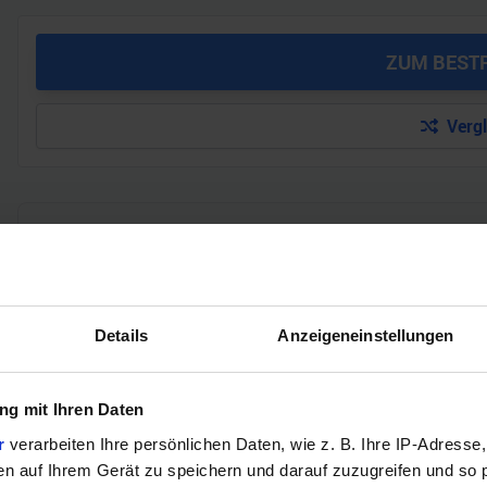
ZUM BEST
Verg
GEWINNSPIEL
Gewinne einen MSI Gaming PC mit RTX 5070 T
Bis zum 21. August hast du die Chance, bei unserem Gewinnspie
Details
Anzeigeneinstellungen
gewinnen. Die Komponenten, den Zusammenbau, die Spiele-Ben
Jetzt teilnehmen!
g mit Ihren Daten
r
verarbeiten Ihre persönlichen Daten, wie z. B. Ihre IP-Adresse,
en auf Ihrem Gerät zu speichern und darauf zuzugreifen und so 