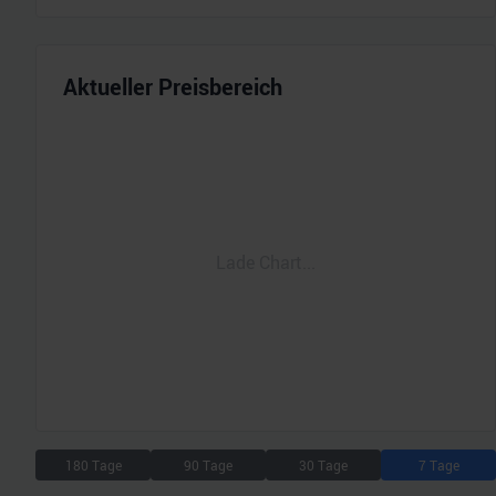
Aktueller Preisbereich
Lade Chart...
180 Tage
90 Tage
30 Tage
7 Tage