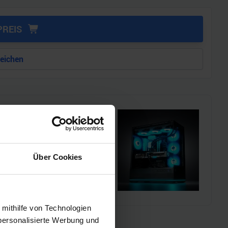
PREIS
leichen
i!!
l einen MSI Gaming-PC zu
Über Cookies
chmarks und den
 mithilfe von Technologien
personalisierte Werbung und