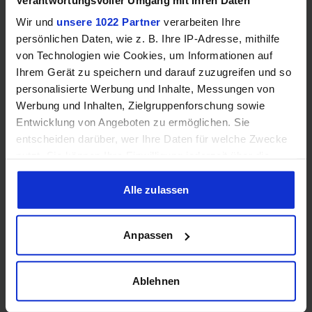
Mehr technische Daten
Wir und
unsere 1022 Partner
verarbeiten Ihre
persönlichen Daten, wie z. B. Ihre IP-Adresse, mithilfe
Hinweis: Unsere Links sind Affiliate Links. Wir erhalten beim Kauf
von Technologien wie Cookies, um Informationen auf
eine kleine Provision, ohne dass sich euer Preis erhöht.
Ihrem Gerät zu speichern und darauf zuzugreifen und so
personalisierte Werbung und Inhalte, Messungen von
Werbung und Inhalten, Zielgruppenforschung sowie
ZUM BESTPREIS
Entwicklung von Angeboten zu ermöglichen. Sie
entscheiden darüber, wer Ihre Daten für welche Zwecke
nutzt. Sie können Ihre Einwilligung jederzeit über die
Vergleichen
Cookie-Erklärung oder durch Klicken auf das Privacy
Trigger Symbol ändern oder widerrufen
Alle zulassen
Wenn Sie es erlauben, würden wir auch gerne:
Anpassen
GEWINNSPIEL
Informationen über Ihre geografische Lage erfassen,
welche bis auf einige Meter genau sein können
Gewinne einen MSI Gaming PC mit RTX 5070
Ihr Gerät durch aktives Scannen nach bestimmten
Ablehnen
Ti!!
Merkmalen (Fingerprinting) identifizieren
Bis zum 21. August hast du die Chance, bei unserem
Erfahren Sie mehr darüber, wie Ihre persönlichen Daten