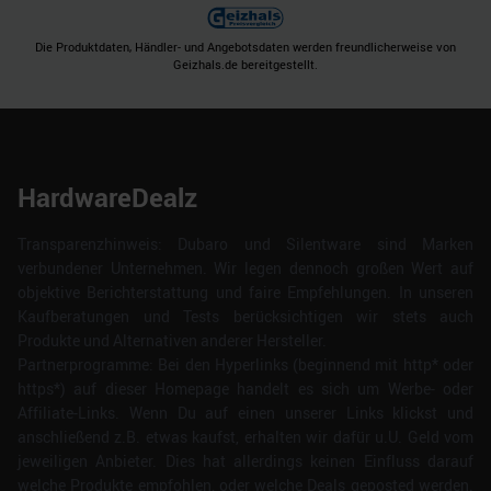
Die Produktdaten, Händler- und Angebotsdaten werden freundlicherweise von
Geizhals.de bereitgestellt.
HardwareDealz
Transparenzhinweis: Dubaro und Silentware sind Marken
verbundener Unternehmen. Wir legen dennoch großen Wert auf
objektive Berichterstattung und faire Empfehlungen. In unseren
Kaufberatungen und Tests berücksichtigen wir stets auch
Produkte und Alternativen anderer Hersteller.
Partnerprogramme: Bei den Hyperlinks (beginnend mit http* oder
https*) auf dieser Homepage handelt es sich um Werbe- oder
Affiliate-Links. Wenn Du auf einen unserer Links klickst und
anschließend z.B. etwas kaufst, erhalten wir dafür u.U. Geld vom
jeweiligen Anbieter. Dies hat allerdings keinen Einfluss darauf
welche Produkte empfohlen, oder welche Deals geposted werden.