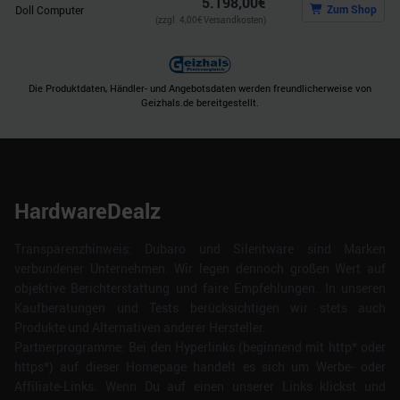
5.198,00
€
Zum Shop
Doll Computer
(zzgl.
4,00
€ Versandkosten)
Die Produktdaten, Händler- und Angebotsdaten werden freundlicherweise von
Geizhals.de bereitgestellt.
HardwareDealz
Transparenzhinweis: Dubaro und Silentware sind Marken
verbundener Unternehmen. Wir legen dennoch großen Wert auf
objektive Berichterstattung und faire Empfehlungen. In unseren
Kaufberatungen und Tests berücksichtigen wir stets auch
Produkte und Alternativen anderer Hersteller.
Partnerprogramme: Bei den Hyperlinks (beginnend mit http* oder
https*) auf dieser Homepage handelt es sich um Werbe- oder
Affiliate-Links. Wenn Du auf einen unserer Links klickst und