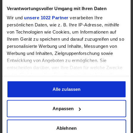
Mehr technische Daten
Verantwortungsvoller Umgang mit Ihren Daten
Wir und
unsere 1022 Partner
verarbeiten Ihre
Hinweis: Unsere Links sind Affiliate Links. Wir erhalten beim Kauf
persönlichen Daten, wie z. B. Ihre IP-Adresse, mithilfe
eine kleine Provision, ohne dass sich euer Preis erhöht.
von Technologien wie Cookies, um Informationen auf
Ihrem Gerät zu speichern und darauf zuzugreifen und so
personalisierte Werbung und Inhalte, Messungen von
ZUM BESTPREIS
Werbung und Inhalten, Zielgruppenforschung sowie
Entwicklung von Angeboten zu ermöglichen. Sie
entscheiden darüber, wer Ihre Daten für welche Zwecke
Vergleichen
nutzt. Sie können Ihre Einwilligung jederzeit über die
Cookie-Erklärung oder durch Klicken auf das Privacy
Trigger Symbol ändern oder widerrufen
Alle zulassen
GEWINNSPIEL
Wenn Sie es erlauben, würden wir auch gerne:
Anpassen
Informationen über Ihre geografische Lage erfassen,
Gewinne einen MSI Gaming PC mit RTX 5070
welche bis auf einige Meter genau sein können
Ti!!
Ihr Gerät durch aktives Scannen nach bestimmten
Ablehnen
Bis zum 21. August hast du die Chance, bei unserem
Merkmalen (Fingerprinting) identifizieren