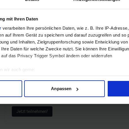
Hinweis: Unsere Links sind Affiliate Links. Wir erhalten beim Kauf eine 
g mit Ihren Daten
ZUM BEST
r
verarbeiten Ihre persönlichen Daten, wie z. B. Ihre IP-Adresse,
en auf Ihrem Gerät zu speichern und darauf zuzugreifen und so 
Verg
ung und Inhalten, Zielgruppenforschung sowie Entwicklung von
 Ihre Daten für welche Zwecke nutzt. Sie können Ihre Einwilligun
 auf das Privacy Trigger Symbol ändern oder widerrufen
n wir auch gerne:
GEWINNSPIEL
geografische Lage erfassen, welche bis auf einige Meter genau 
Gewinne einen MSI Gaming PC mit RTX 5070 T
Scannen nach bestimmten Merkmalen (Fingerprinting) identifizie
Anpassen
Bis zum 21. August hast du die Chance, bei unserem Gewinnspie
ie Ihre persönlichen Daten verarbeitet werden, und legen Sie I
gewinnen. Die Komponenten, den Zusammenbau, die Spiele-Ben
Jetzt teilnehmen!
nhalte und Anzeigen zu personalisieren, Funktionen für soziale
Website zu analysieren. Außerdem geben wir Informationen zu I
r soziale Medien, Werbung und Analysen weiter. Unsere Partner