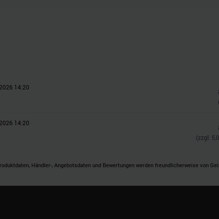
 Daten zusammen, die Sie ihnen bereitgestellt haben oder die s
n.
2026 14:20
2026 14:20
(zzgl.
5,
roduktdaten, Händler-, Angebotsdaten und Bewertungen werden freundlicherweise von Geizh