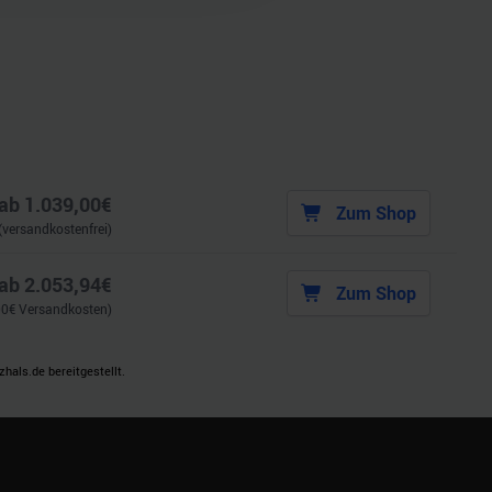
ie im Rahmen Ihrer Nutzung
ab
1.039,00
€
Zum Shop
(versandkostenfrei)
ab
2.053,94
€
Zum Shop
00
€ Versandkosten)
als.de bereitgestellt.