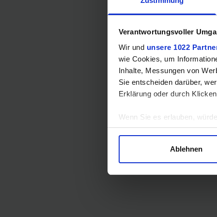
Zustimmung
Verantwortungsvoller Umgan
Wir und
unsere 1022 Partne
wie Cookies, um Information
Inhalte, Messungen von Werb
Sie entscheiden darüber, wer
Erklärung oder durch Klicken
Wenn Sie es erlauben, würde
Informationen über Ihre 
Ihr Gerät durch aktives 
Ablehnen
Erfahren Sie mehr darüber, w
Einzelheiten
fest.
Wir verwenden Cookies, um I
und die Zugriffe auf unsere 
Website an unsere Partner fü