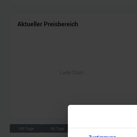
Aktueller Preisbereich
Lade Chart...
180 Tage
90 Tage
30 Tage
7 Tage