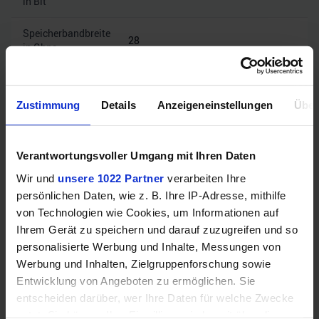
in Bit
Speicherbandbreite
28
in Gbps
Mehr technische Daten
Zustimmung
Details
Anzeigeneinstellungen
Über
Hinweis: Unsere Links sind Affiliate Links. Wir erhalten beim Kauf
eine kleine Provision, ohne dass sich euer Preis erhöht.
Verantwortungsvoller Umgang mit Ihren Daten
Wir und
unsere 1022 Partner
verarbeiten Ihre
persönlichen Daten, wie z. B. Ihre IP-Adresse, mithilfe
ZUM BESTPREIS
von Technologien wie Cookies, um Informationen auf
Ihrem Gerät zu speichern und darauf zuzugreifen und so
personalisierte Werbung und Inhalte, Messungen von
Vergleichen
Werbung und Inhalten, Zielgruppenforschung sowie
Entwicklung von Angeboten zu ermöglichen. Sie
entscheiden darüber, wer Ihre Daten für welche Zwecke
nutzt. Sie können Ihre Einwilligung jederzeit über die