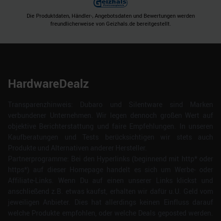
Die Produktdaten, Händler-, Angebotsdaten und Bewertungen werden
freundlicherweise von Geizhals.de bereitgestellt.
HardwareDealz
Transparenzhinweis: Dubaro und Silentware sind Marken
verbundener Unternehmen. Wir legen dennoch großen Wert auf
objektive Berichterstattung und faire Empfehlungen. In unseren
Kaufberatungen und Tests berücksichtigen wir stets auch
Produkte und Alternativen anderer Hersteller.
Partnerprogramme: Bei den Hyperlinks (beginnend mit http* oder
https*) auf dieser Homepage handelt es sich um Werbe- oder
Affiliate-Links. Wenn Du auf einen unserer Links klickst und
anschließend z.B. etwas kaufst, erhalten wir dafür u.U. Geld vom
jeweiligen Anbieter. Dies hat allerdings keinen Einfluss darauf
welche Produkte empfohlen, oder welche Deals geposted werden.