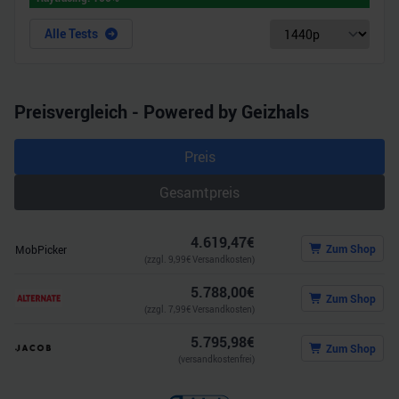
Partner führen diese Informationen möglicherweise mit
weiteren Daten zusammen, die Sie ihnen bereitgestellt
Alle Tests
haben oder die sie im Rahmen Ihrer Nutzung der Dienste
gesammelt haben.
Preisvergleich - Powered by Geizhals
Preis
Gesamtpreis
4.619,47
€
Zum Shop
MobPicker
(zzgl.
9,99
€ Versandkosten)
5.788,00
€
Zum Shop
(zzgl.
7,99
€ Versandkosten)
5.795,98
€
Zum Shop
(versandkostenfrei)