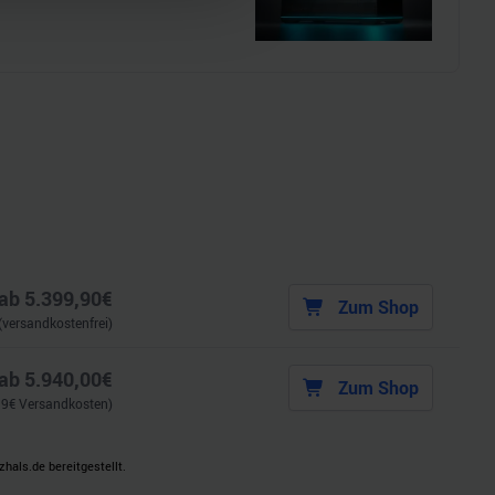
hrer Verwendung unserer
 führen diese Informationen
ie im Rahmen Ihrer Nutzung
ab
5.399,90
€
Zum Shop
(versandkostenfrei)
ab
5.940,00
€
Zum Shop
99
€ Versandkosten)
als.de bereitgestellt.