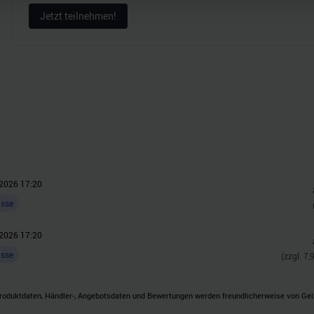
Website zu analysieren. Außerdem geben wir Informationen zu I
Jetzt teilnehmen!
r soziale Medien, Werbung und Analysen weiter. Unsere Partner
 Daten zusammen, die Sie ihnen bereitgestellt haben oder die s
n.
2026 17:20
asse
2026 17:20
asse
(zzgl.
7,
roduktdaten, Händler-, Angebotsdaten und Bewertungen werden freundlicherweise von Geizh