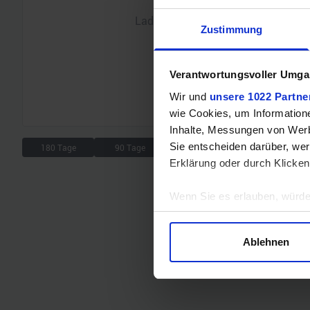
Lade Chart...
Zustimmung
Verantwortungsvoller Umgan
Wir und
unsere 1022 Partne
wie Cookies, um Information
Inhalte, Messungen von Werb
Sie entscheiden darüber, wer
180 Tage
90 Tage
30 Tage
7 Tage
Erklärung oder durch Klicken
Wenn Sie es erlauben, würde
Informationen über Ihre 
Ihr Gerät durch aktives 
Ablehnen
Erfahren Sie mehr darüber, w
Einzelheiten
fest.
Wir verwenden Cookies, um I