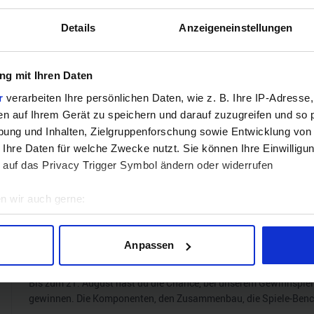
Mehr technisc
Details
Anzeigeneinstellungen
Hinweis: Unsere Links sind Affiliate Links. Wir erhalten beim Kauf eine 
g mit Ihren Daten
r
verarbeiten Ihre persönlichen Daten, wie z. B. Ihre IP-Adresse,
en auf Ihrem Gerät zu speichern und darauf zuzugreifen und so 
ZUM BEST
ung und Inhalten, Zielgruppenforschung sowie Entwicklung von
 Ihre Daten für welche Zwecke nutzt. Sie können Ihre Einwilligun
Verg
 auf das Privacy Trigger Symbol ändern oder widerrufen
n wir auch gerne:
geografische Lage erfassen, welche bis auf einige Meter genau 
GEWINNSPIEL
Scannen nach bestimmten Merkmalen (Fingerprinting) identifizie
Anpassen
ie Ihre persönlichen Daten verarbeitet werden, und legen Sie I
Gewinne einen MSI Gaming PC mit RTX 5070 T
Bis zum 21. August hast du die Chance, bei unserem Gewinnspie
gewinnen. Die Komponenten, den Zusammenbau, die Spiele-Ben
nhalte und Anzeigen zu personalisieren, Funktionen für soziale