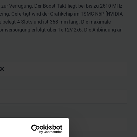
zur Verfügung. Der Boost-Takt liegt bei bis zu 2610 MHz
ing. Gefertigt wird der Grafikchip im TSMC N5P [NVIDIA
rte belegt 4 Slots und ist 358 mm lang. Die maximale
tromversorgung erfolgt über 1x 12V-2x6. Die Anbindung an
090