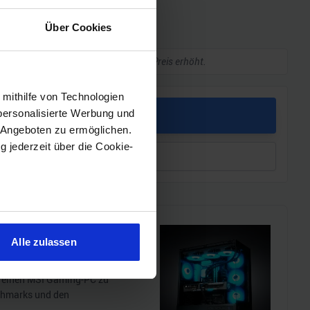
he Daten
Über Cookies
kleine Provision, ohne dass sich euer Preis erhöht.
 mithilfe von Technologien
personalisierte Werbung und
PREIS
 Angeboten zu ermöglichen.
g jederzeit über die Cookie-
leichen
sein können
ren
Alle zulassen
hre Präferenzen im
Abschnitt
i!!
l einen MSI Gaming-PC zu
chmarks und den
 Medien anbieten zu können