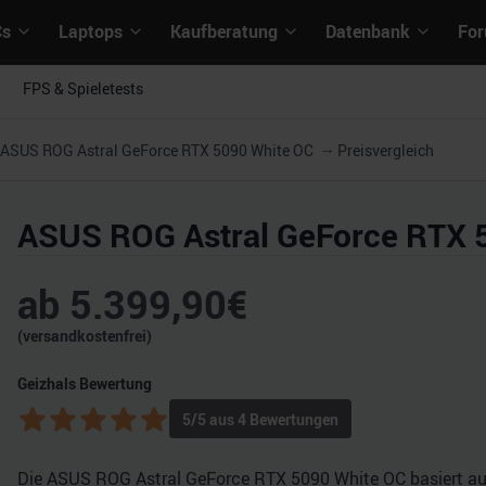
Cs
Laptops
Kaufberatung
Datenbank
Fo
FPS & Spieletests
ASUS ROG Astral GeForce RTX 5090 White OC
Preisvergleich
ASUS ROG Astral GeForce RTX 
ab
5.399,90
€
(versandkostenfrei)
Geizhals Bewertung
5
/5 aus
4
Bewertungen
Die ASUS ROG Astral GeForce RTX 5090 White OC basiert auf 