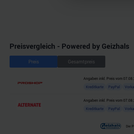
und die Zugriffe auf unsere 
Website an unsere Partner fü
möglicherweise mit weiteren
der Dienste gesammelt habe
Preisvergleich - Powered by Geizhals
Preis
Gesamtpreis
Angaben inkl. Preis vom
07.08.
Kreditkarte
PayPal
Vork
Angaben inkl. Preis vom
07.08.
Kreditkarte
PayPal
Vork
Die P