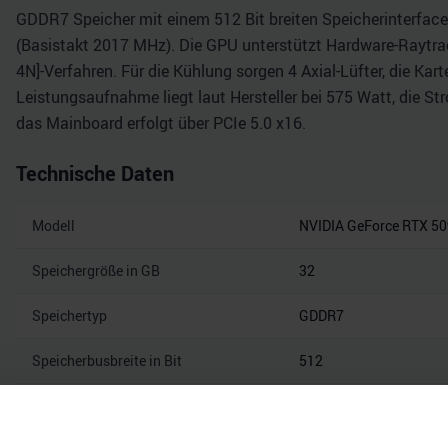
GDDR7 Speicher mit einem 512 Bit breiten Speicherinterface 
(Basistakt 2017 MHz). Die GPU unterstützt Hardware-Raytrac
4N]-Verfahren. Für die Kühlung sorgen 4 Axial-Lüfter, die Ka
Leistungsaufnahme liegt laut Hersteller bei 575 Watt, die S
das Mainboard erfolgt über PCIe 5.0 x16.
Technische Daten
Modell
NVIDIA GeForce RTX 5
Speichergröße in GB
32
Speichertyp
GDDR7
Speicherbusbreite in Bit
512
Speicherbandbreite in Gbps
28