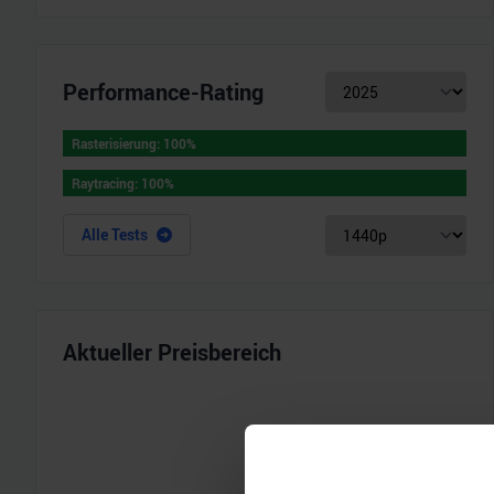
Performance-Rating
Rasterisierung
:
100
%
Rasterisierung
:
100
%
Raytracing
:
100
%
Raytracing
:
100
%
Alle Tests
Aktueller Preisbereich