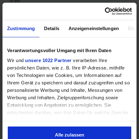
in Bit
Speicherbandbreite
28
in Gbps
Zustimmung
Details
Anzeigeneinstellungen
Über
Mehr technische Daten
Verantwortungsvoller Umgang mit Ihren Daten
Wir und
unsere 1022 Partner
verarbeiten Ihre
Hinweis: Unsere Links sind Affiliate Links. Wir erhalten beim Kauf
eine kleine Provision, ohne dass sich euer Preis erhöht.
persönlichen Daten, wie z. B. Ihre IP-Adresse, mithilfe
von Technologien wie Cookies, um Informationen auf
Ihrem Gerät zu speichern und darauf zuzugreifen und so
personalisierte Werbung und Inhalte, Messungen von
ZUM BESTPREIS
Werbung und Inhalten, Zielgruppenforschung sowie
Entwicklung von Angeboten zu ermöglichen. Sie
Vergleichen
entscheiden darüber, wer Ihre Daten für welche Zwecke
nutzt. Sie können Ihre Einwilligung jederzeit über die
Cookie-Erklärung oder durch Klicken auf das Privacy
Trigger Symbol ändern oder widerrufen
Alle zulassen