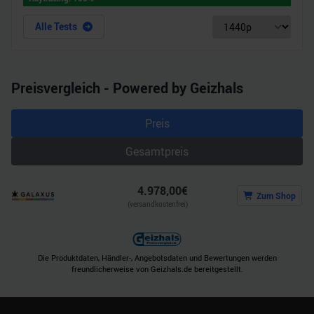
haben oder die sie im Rahmen Ihrer Nutzung der Dienste
gesammelt haben.
Alle Tests
Preisvergleich - Powered by Geizhals
Preis
Gesamtpreis
4.978,00
€
Zum Shop
(versandkostenfrei)
Die Produktdaten, Händler-, Angebotsdaten und Bewertungen werden
freundlicherweise von Geizhals.de bereitgestellt.